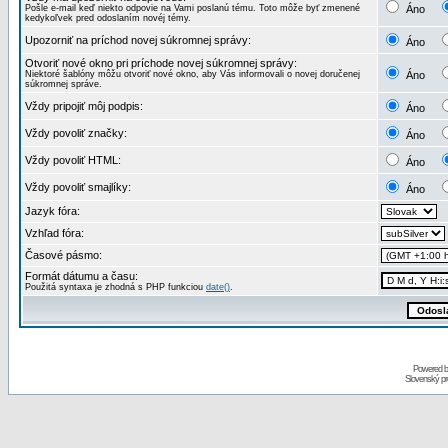
Pošle e-mail keď niekto odpovie na Vami poslanú tému. Toto môže byť zmenené
Áno
kedykoľvek pred odoslaním novéj témy.
Upozorniť na príchod novej súkromnej správy:
Áno
Otvoriť nové okno pri príchode novej súkromnej správy:
Niektoré šablóny môžu otvoriť nové okno, aby Vás informovali o novej doručenej
Áno
súkromnej správe.
Vždy pripojiť môj podpis:
Áno
Vždy povoliť značky:
Áno
Vždy povoliť HTML:
Áno
Vždy povoliť smajlíky:
Áno
Jazyk fóra:
Vzhľad fóra:
Časové pásmo:
Formát dátumu a času:
Použitá syntaxa je zhodná s PHP funkciou
date()
.
Powered 
Slovenský p