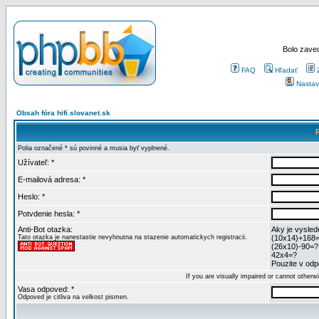
Bolo zaved
FAQ
Hľadať
Nastav
Obsah fóra hifi.slovanet.sk
Polia označené * sú povinné a musia byť vyplnené.
Užívateľ: *
E-mailová adresa: *
Heslo: *
Potvdenie hesla: *
Anti-Bot otazka:
Aky je vysled
Tato otazka je nanestastie nevyhnutna na stazenie automatickych registracii.
(10x14)+168
(26x10)-90=?
42x4=?
Pouzite v odpo
If you are visually impaired or cannot other
Vasa odpoved: *
Odpoved je citliva na velkost pismen.