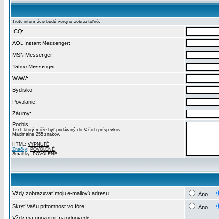
Tieto informácie budú verejne zobraziteľné.
ICQ:
AOL Instant Messenger:
MSN Messenger:
Yahoo Messenger:
WWW:
Bydlisko:
Povolanie:
Záujmy:
Podpis:
Text, ktorý môže byť pridávaný do Vašich príspevkov.
Maximálne 255 znakov.
HTML:
VYPNUTÉ
Značky
:
POVOLENÉ
Smajlíky:
POVOLENÉ
Vždy zobrazovať moju e-mailovú adresu:
Áno
Skryť Vašu prítomnosť vo fóre:
Áno
Vždy ma upozorniť na odpovede: