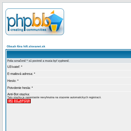
Obsah fóra hifi.slovanet.sk
Polia označené * sú povinné a musia byť vyplnené.
Užívateľ: *
E-mailová adresa: *
Heslo: *
Potvdenie hesla: *
Anti-Bot otazka:
Tato otazka je nanestastie nevyhnutna na stazenie automatickych registracii.