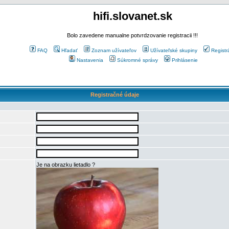
hifi.slovanet.sk
Bolo zavedene manualne potvrdzovanie registracii !!!
FAQ
Hľadať
Zoznam užívateľov
Užívateľské skupiny
Registr
Nastavenia
Súkromné správy
Prihlásenie
Registračné údaje
Je na obrazku lietadlo ?