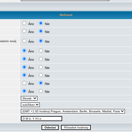
Možnosti
Áno
Nie
Áno
Nie
oslaním novéj
Áno
Nie
Áno
Nie
Áno
Nie
Áno
Nie
Áno
Nie
Áno
Nie
Áno
Nie