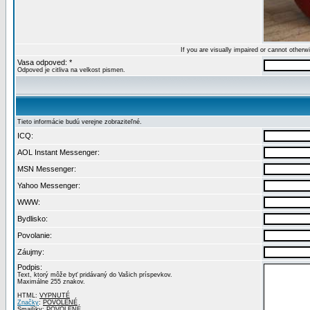
If you are visually impaired or cannot other
Vasa odpoved: *
Odpoved je citliva na velkost pismen.
Tieto informácie budú verejne zobraziteľné.
ICQ:
AOL Instant Messenger:
MSN Messenger:
Yahoo Messenger:
WWW:
Bydlisko:
Povolanie:
Záujmy:
Podpis:
Text, ktorý môže byť pridávaný do Vašich príspevkov.
Maximálne 255 znakov.
HTML:
VYPNUTÉ
Značky
:
POVOLENÉ
Smajlíky:
POVOLENÉ