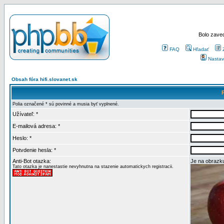
Bolo zaved
FAQ
Hľadať
Nastav
Obsah fóra hifi.slovanet.sk
Polia označené * sú povinné a musia byť vyplnené.
Užívateľ: *
E-mailová adresa: *
Heslo: *
Potvdenie hesla: *
Anti-Bot otazka:
Je na obrazku
Tato otazka je nanestastie nevyhnutna na stazenie automatickych registracii.