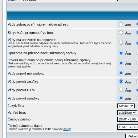
Vždy zobrazovať moju e-mailovú adresu:
Áno
Skryť Vašu prítomnosť vo fóre:
Áno
Vždy ma upozorniť na odpovede:
Pošle e-mail keď niekto odpovie na Vami poslanú tému. Toto môže byť zmenené
Áno
kedykoľvek pred odoslaním novéj témy.
Upozorniť na príchod novej súkromnej správy:
Áno
Otvoriť nové okno pri príchode novej súkromnej správy:
Niektoré šablóny môžu otvoriť nové okno, aby Vás informovali o novej doručenej
Áno
súkromnej správe.
Vždy pripojiť môj podpis:
Áno
Vždy povoliť značky:
Áno
Vždy povoliť HTML:
Áno
Vždy povoliť smajlíky:
Áno
Jazyk fóra:
Vzhľad fóra:
Časové pásmo:
Formát dátumu a času:
Použitá syntaxa je zhodná s PHP funkciou
date()
.