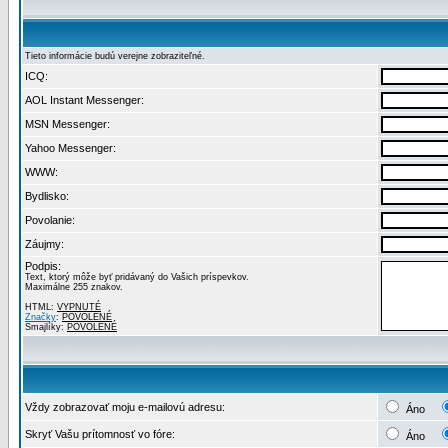
Tieto informácie budú verejne zobraziteľné.
ICQ:
AOL Instant Messenger:
MSN Messenger:
Yahoo Messenger:
WWW:
Bydlisko:
Povolanie:
Záujmy:
Podpis:
Text, ktorý môže byť pridávaný do Vašich príspevkov.
Maximálne 255 znakov.
HTML:
VYPNUTÉ
Značky
:
POVOLENÉ
Smajlíky:
POVOLENÉ
Vždy zobrazovať moju e-mailovú adresu:
Áno
Skryť Vašu prítomnosť vo fóre:
Áno