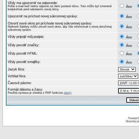
Vždy ma upozorniť na odpovede:
Pošle e-mail keď niekto odpovie na Vami poslanú tému. Toto môže byť zmenené
Áno
kedykoľvek pred odoslaním novéj témy.
Upozorniť na príchod novej súkromnej správy:
Áno
Otvoriť nové okno pri príchode novej súkromnej správy:
Niektoré šablóny môžu otvoriť nové okno, aby Vás informovali o novej doručenej
Áno
súkromnej správe.
Vždy pripojiť môj podpis:
Áno
Vždy povoliť značky:
Áno
Vždy povoliť HTML:
Áno
Vždy povoliť smajlíky:
Áno
Jazyk fóra:
Vzhľad fóra:
Časové pásmo:
Formát dátumu a času:
Použitá syntaxa je zhodná s PHP funkciou
date()
.
Powered 
Slovenský p