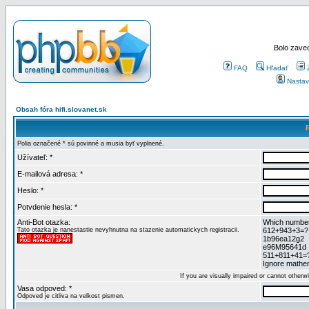
Bolo zaved
FAQ
Hľadať
Nastav
Obsah fóra hifi.slovanet.sk
Polia označené * sú povinné a musia byť vyplnené.
Užívateľ: *
E-mailová adresa: *
Heslo: *
Potvdenie hesla: *
Anti-Bot otazka:
Which numbers
Tato otazka je nanestastie nevyhnutna na stazenie automatickych registracii.
612+943+3=?
1b96ea12g2
e96M95641d
511+811+41=
Ignore mathem
If you are visually impaired or cannot other
Vasa odpoved: *
Odpoved je citliva na velkost pismen.