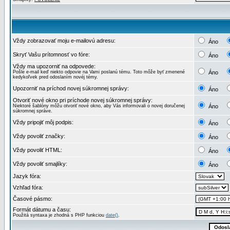
Vždy zobrazovať moju e-mailovú adresu:
Áno
Skryť Vašu prítomnosť vo fóre:
Áno
Vždy ma upozorniť na odpovede:
Pošle e-mail keď niekto odpovie na Vami poslanú tému. Toto môže byť zmenené
Áno
kedykoľvek pred odoslaním novéj témy.
Upozorniť na príchod novej súkromnej správy:
Áno
Otvoriť nové okno pri príchode novej súkromnej správy:
Niektoré šablóny môžu otvoriť nové okno, aby Vás informovali o novej doručenej
Áno
súkromnej správe.
Vždy pripojiť môj podpis:
Áno
Vždy povoliť značky:
Áno
Vždy povoliť HTML:
Áno
Vždy povoliť smajlíky:
Áno
Jazyk fóra:
Vzhľad fóra:
Časové pásmo:
Formát dátumu a času:
Použitá syntaxa je zhodná s PHP funkciou
date()
.