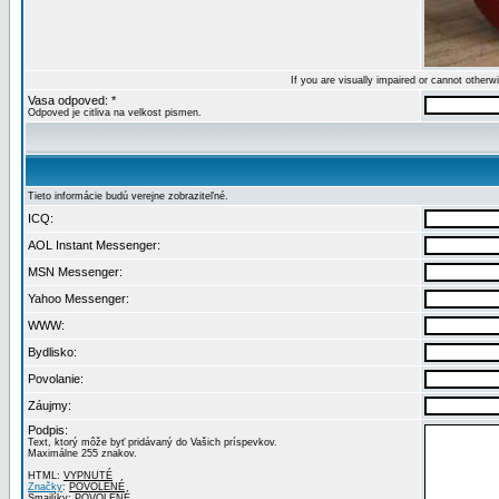
If you are visually impaired or cannot other
Vasa odpoved: *
Odpoved je citliva na velkost pismen.
Tieto informácie budú verejne zobraziteľné.
ICQ:
AOL Instant Messenger:
MSN Messenger:
Yahoo Messenger:
WWW:
Bydlisko:
Povolanie:
Záujmy:
Podpis:
Text, ktorý môže byť pridávaný do Vašich príspevkov.
Maximálne 255 znakov.
HTML:
VYPNUTÉ
Značky
:
POVOLENÉ
Smajlíky:
POVOLENÉ