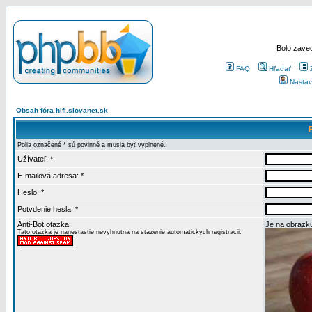
Bolo zaved
FAQ
Hľadať
Nastav
Obsah fóra hifi.slovanet.sk
Polia označené * sú povinné a musia byť vyplnené.
Užívateľ: *
E-mailová adresa: *
Heslo: *
Potvdenie hesla: *
Anti-Bot otazka:
Je na obrazku
Tato otazka je nanestastie nevyhnutna na stazenie automatickych registracii.