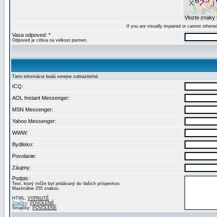
Vlozte znaky 
If you are visually impaired or cannot other
Vasa odpoved: *
Odpoved je citliva na velkost pismen.
Tieto informácie budú verejne zobraziteľné.
ICQ:
AOL Instant Messenger:
MSN Messenger:
Yahoo Messenger:
WWW:
Bydlisko:
Povolanie:
Záujmy:
Podpis:
Text, ktorý môže byť pridávaný do Vašich príspevkov.
Maximálne 255 znakov.
HTML:
VYPNUTÉ
Značky
:
POVOLENÉ
Smajlíky:
POVOLENÉ