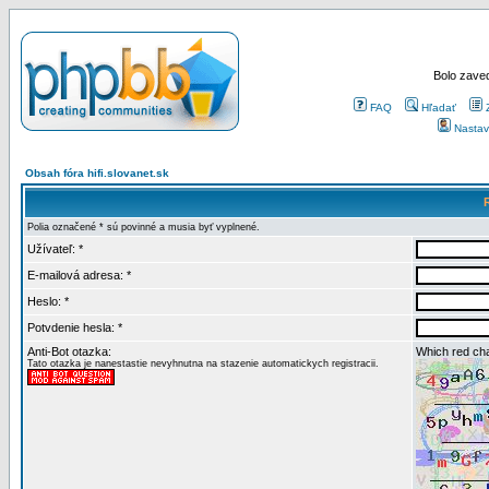
Bolo zaved
FAQ
Hľadať
Nastav
Obsah fóra hifi.slovanet.sk
Polia označené * sú povinné a musia byť vyplnené.
Užívateľ: *
E-mailová adresa: *
Heslo: *
Potvdenie hesla: *
Anti-Bot otazka:
Which red cha
Tato otazka je nanestastie nevyhnutna na stazenie automatickych registracii.