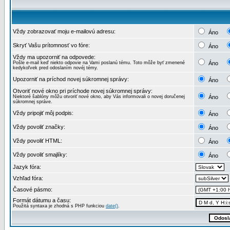
Vždy zobrazovať moju e-mailovú adresu:
Áno
Skryť Vašu prítomnosť vo fóre:
Áno
Vždy ma upozorniť na odpovede:
Pošle e-mail keď niekto odpovie na Vami poslanú tému. Toto môže byť zmenené
Áno
kedykoľvek pred odoslaním novéj témy.
Upozorniť na príchod novej súkromnej správy:
Áno
Otvoriť nové okno pri príchode novej súkromnej správy:
Niektoré šablóny môžu otvoriť nové okno, aby Vás informovali o novej doručenej
Áno
súkromnej správe.
Vždy pripojiť môj podpis:
Áno
Vždy povoliť značky:
Áno
Vždy povoliť HTML:
Áno
Vždy povoliť smajlíky:
Áno
Jazyk fóra:
Vzhľad fóra:
Časové pásmo:
Formát dátumu a času:
Použitá syntaxa je zhodná s PHP funkciou
date()
.