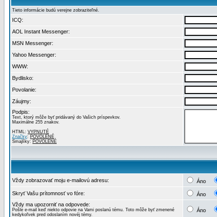
Tieto informácie budú verejne zobraziteľné.
ICQ:
AOL Instant Messenger:
MSN Messenger:
Yahoo Messenger:
WWW:
Bydlisko:
Povolanie:
Záujmy:
Podpis:
Text, ktorý môže byť pridávaný do Vašich príspevkov.
Maximálne 255 znakov.
HTML:
VYPNUTÉ
Značky
:
POVOLENÉ
Smajlíky:
POVOLENÉ
Vždy zobrazovať moju e-mailovú adresu:
Áno
Skryť Vašu prítomnosť vo fóre:
Áno
Vždy ma upozorniť na odpovede:
Pošle e-mail keď niekto odpovie na Vami poslanú tému. Toto môže byť zmenené
Áno
kedykoľvek pred odoslaním novéj témy.