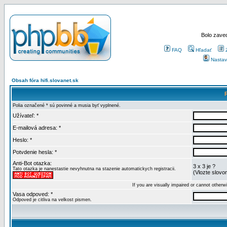
Bolo zaved
FAQ
Hľadať
Nastav
Obsah fóra hifi.slovanet.sk
Polia označené * sú povinné a musia byť vyplnené.
Užívateľ: *
E-mailová adresa: *
Heslo: *
Potvdenie hesla: *
Anti-Bot otazka:
3 x 3 je ?
Tato otazka je nanestastie nevyhnutna na stazenie automatickych registracii.
(Vlozte slovom
If you are visually impaired or cannot other
Vasa odpoved: *
Odpoved je citliva na velkost pismen.