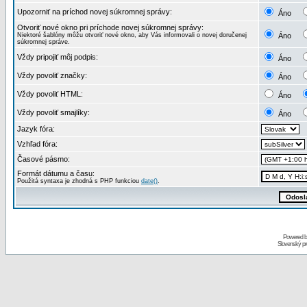
Upozorniť na príchod novej súkromnej správy:
Áno
Otvoriť nové okno pri príchode novej súkromnej správy:
Niektoré šablóny môžu otvoriť nové okno, aby Vás informovali o novej doručenej
Áno
súkromnej správe.
Vždy pripojiť môj podpis:
Áno
Vždy povoliť značky:
Áno
Vždy povoliť HTML:
Áno
Vždy povoliť smajlíky:
Áno
Jazyk fóra:
Vzhľad fóra:
Časové pásmo:
Formát dátumu a času:
Použitá syntaxa je zhodná s PHP funkciou
date()
.
Powered 
Slovenský p