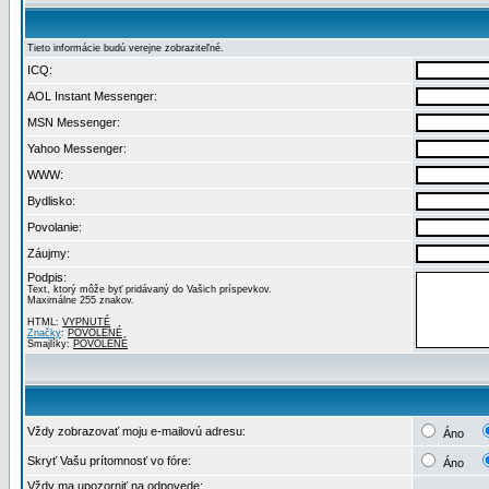
Tieto informácie budú verejne zobraziteľné.
ICQ:
AOL Instant Messenger:
MSN Messenger:
Yahoo Messenger:
WWW:
Bydlisko:
Povolanie:
Záujmy:
Podpis:
Text, ktorý môže byť pridávaný do Vašich príspevkov.
Maximálne 255 znakov.
HTML:
VYPNUTÉ
Značky
:
POVOLENÉ
Smajlíky:
POVOLENÉ
Vždy zobrazovať moju e-mailovú adresu:
Áno
Skryť Vašu prítomnosť vo fóre:
Áno
Vždy ma upozorniť na odpovede: