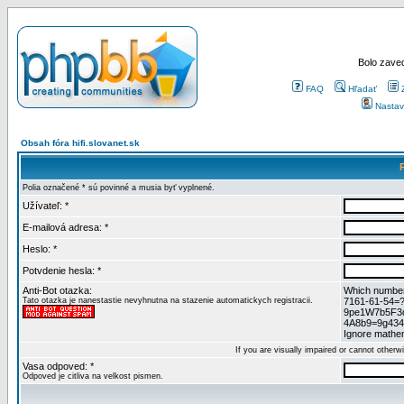
Bolo zaved
FAQ
Hľadať
Nastav
Obsah fóra hifi.slovanet.sk
Polia označené * sú povinné a musia byť vyplnené.
Užívateľ: *
E-mailová adresa: *
Heslo: *
Potvdenie hesla: *
Anti-Bot otazka:
Which numbers
Tato otazka je nanestastie nevyhnutna na stazenie automatickych registracii.
7161-61-54=
9pe1W7b5F3
4A8b9=9g434
Ignore mathem
If you are visually impaired or cannot other
Vasa odpoved: *
Odpoved je citliva na velkost pismen.