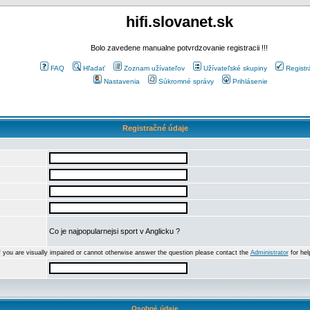
hifi.slovanet.sk
Bolo zavedene manualne potvrdzovanie registracii !!!
FAQ
Hľadať
Zoznam užívateľov
Užívateľské skupiny
Registr
Nastavenia
Súkromné správy
Prihlásenie
Registračné údaje
Co je najpopularnejsi sport v Anglicku ?
f you are visually impaired or cannot otherwise answer the question please contact the
Administrator
for hel
Osobné údaje