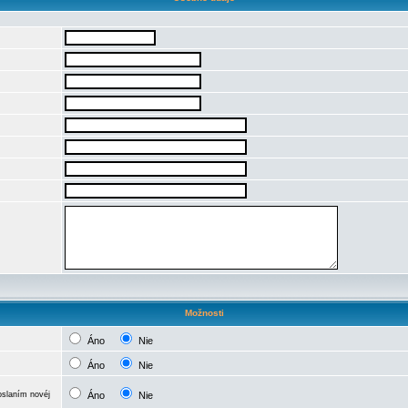
Možnosti
Áno
Nie
Áno
Nie
oslaním novéj
Áno
Nie