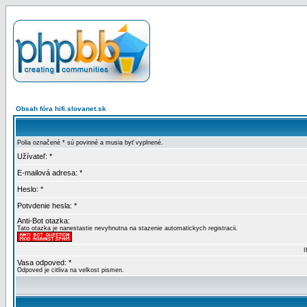
Obsah fóra hifi.slovanet.sk
Polia označené * sú povinné a musia byť vyplnené.
Užívateľ: *
E-mailová adresa: *
Heslo: *
Potvdenie hesla: *
Anti-Bot otazka:
Tato otazka je nanestastie nevyhnutna na stazenie automatickych registracii.
I
Vasa odpoved: *
Odpoved je citliva na velkost pismen.