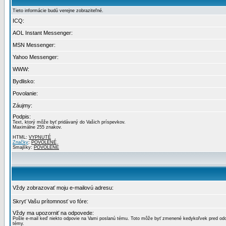
Tieto informácie budú verejne zobraziteľné.
ICQ:
AOL Instant Messenger:
MSN Messenger:
Yahoo Messenger:
WWW:
Bydlisko:
Povolanie:
Záujmy:
Podpis:
Text, ktorý môže byť pridávaný do Vašich príspevkov.
Maximálne 255 znakov.
HTML:
VYPNUTÉ
Značky
:
POVOLENÉ
Smajlíky:
POVOLENÉ
Vždy zobrazovať moju e-mailovú adresu:
Skryť Vašu prítomnosť vo fóre:
Vždy ma upozorniť na odpovede:
Pošle e-mail keď niekto odpovie na Vami poslanú tému. Toto môže byť zmenené kedykoľvek pred od
témy.