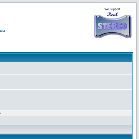
ácia
p.