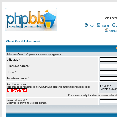
Bolo zaved
FAQ
Hľadať
Nastav
Obsah fóra hifi.slovanet.sk
Polia označené * sú povinné a musia byť vyplnené.
Užívateľ: *
E-mailová adresa: *
Heslo: *
Potvdenie hesla: *
Anti-Bot otazka:
3 x 3 je ?
Tato otazka je nanestastie nevyhnutna na stazenie automatickych registracii.
(Vlozte slovom
If you are visually impaired or cannot other
Vasa odpoved: *
Odpoved je citliva na velkost pismen.