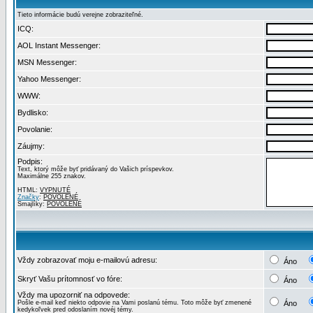
Tieto informácie budú verejne zobraziteľné.
ICQ:
AOL Instant Messenger:
MSN Messenger:
Yahoo Messenger:
WWW:
Bydlisko:
Povolanie:
Záujmy:
Podpis:
Text, ktorý môže byť pridávaný do Vašich príspevkov.
Maximálne 255 znakov.
HTML:
VYPNUTÉ
Značky
:
POVOLENÉ
Smajlíky:
POVOLENÉ
Vždy zobrazovať moju e-mailovú adresu:
Áno
Skryť Vašu prítomnosť vo fóre:
Áno
Vždy ma upozorniť na odpovede:
Pošle e-mail keď niekto odpovie na Vami poslanú tému. Toto môže byť zmenené
Áno
kedykoľvek pred odoslaním novéj témy.