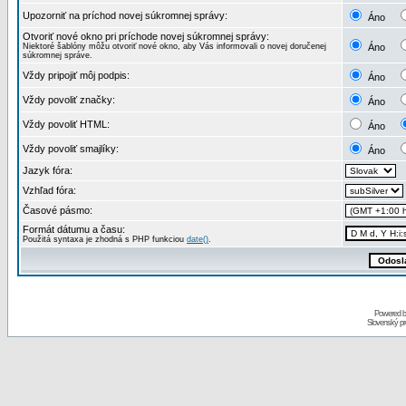
Upozorniť na príchod novej súkromnej správy:
Áno
Otvoriť nové okno pri príchode novej súkromnej správy:
Niektoré šablóny môžu otvoriť nové okno, aby Vás informovali o novej doručenej
Áno
súkromnej správe.
Vždy pripojiť môj podpis:
Áno
Vždy povoliť značky:
Áno
Vždy povoliť HTML:
Áno
Vždy povoliť smajlíky:
Áno
Jazyk fóra:
Vzhľad fóra:
Časové pásmo:
Formát dátumu a času:
Použitá syntaxa je zhodná s PHP funkciou
date()
.
Powered 
Slovenský p