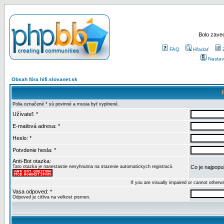
Bolo zaved
FAQ
Hľadať
Nastav
Obsah fóra hifi.slovanet.sk
Polia označené * sú povinné a musia byť vyplnené.
Užívateľ: *
E-mailová adresa: *
Heslo: *
Potvdenie hesla: *
Anti-Bot otazka:
Tato otazka je nanestastie nevyhnutna na stazenie automatickych registracii.
Co je najpopul
If you are visually impaired or cannot other
Vasa odpoved: *
Odpoved je citliva na velkost pismen.