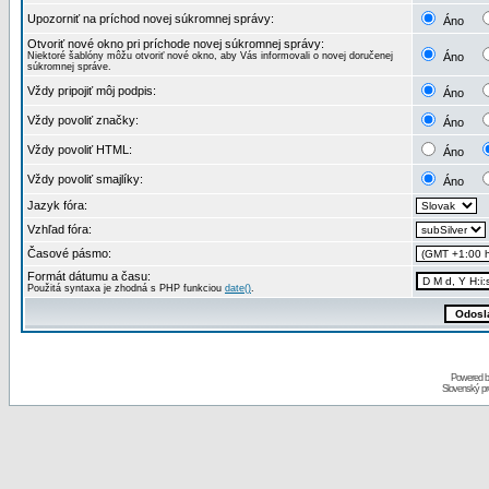
Upozorniť na príchod novej súkromnej správy:
Áno
Otvoriť nové okno pri príchode novej súkromnej správy:
Niektoré šablóny môžu otvoriť nové okno, aby Vás informovali o novej doručenej
Áno
súkromnej správe.
Vždy pripojiť môj podpis:
Áno
Vždy povoliť značky:
Áno
Vždy povoliť HTML:
Áno
Vždy povoliť smajlíky:
Áno
Jazyk fóra:
Vzhľad fóra:
Časové pásmo:
Formát dátumu a času:
Použitá syntaxa je zhodná s PHP funkciou
date()
.
Powered 
Slovenský p