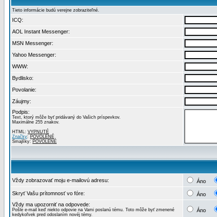
Tieto informácie budú verejne zobraziteľné.
ICQ:
AOL Instant Messenger:
MSN Messenger:
Yahoo Messenger:
WWW:
Bydlisko:
Povolanie:
Záujmy:
Podpis:
Text, ktorý môže byť pridávaný do Vašich príspevkov.
Maximálne 255 znakov.
HTML:
VYPNUTÉ
Značky
:
POVOLENÉ
Smajlíky:
POVOLENÉ
Vždy zobrazovať moju e-mailovú adresu:
Áno
Skryť Vašu prítomnosť vo fóre:
Áno
Vždy ma upozorniť na odpovede:
Pošle e-mail keď niekto odpovie na Vami poslanú tému. Toto môže byť zmenené
Áno
kedykoľvek pred odoslaním novéj témy.