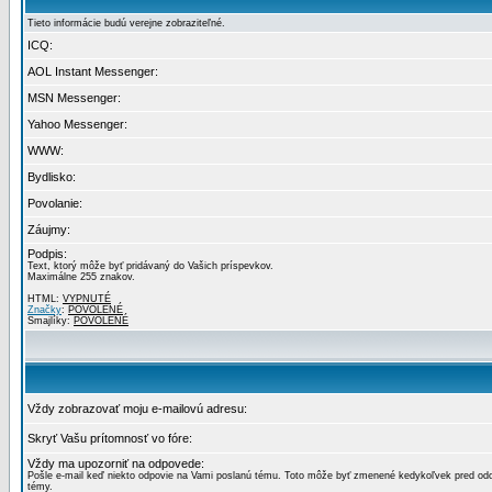
Tieto informácie budú verejne zobraziteľné.
ICQ:
AOL Instant Messenger:
MSN Messenger:
Yahoo Messenger:
WWW:
Bydlisko:
Povolanie:
Záujmy:
Podpis:
Text, ktorý môže byť pridávaný do Vašich príspevkov.
Maximálne 255 znakov.
HTML:
VYPNUTÉ
Značky
:
POVOLENÉ
Smajlíky:
POVOLENÉ
Vždy zobrazovať moju e-mailovú adresu:
Skryť Vašu prítomnosť vo fóre:
Vždy ma upozorniť na odpovede:
Pošle e-mail keď niekto odpovie na Vami poslanú tému. Toto môže byť zmenené kedykoľvek pred od
témy.