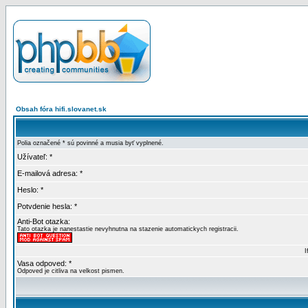
Obsah fóra hifi.slovanet.sk
Polia označené * sú povinné a musia byť vyplnené.
Užívateľ: *
E-mailová adresa: *
Heslo: *
Potvdenie hesla: *
Anti-Bot otazka:
Tato otazka je nanestastie nevyhnutna na stazenie automatickych registracii.
I
Vasa odpoved: *
Odpoved je citliva na velkost pismen.