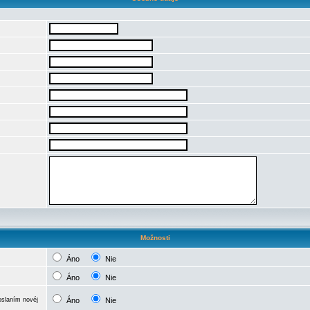
Možnosti
Áno
Nie
Áno
Nie
oslaním novéj
Áno
Nie