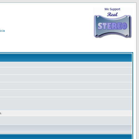
ácia
p.