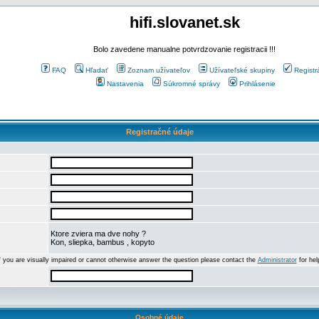
hifi.slovanet.sk
Bolo zavedene manualne potvrdzovanie registracii !!!
FAQ
Hľadať
Zoznam užívateľov
Užívateľské skupiny
Registr
Nastavenia
Súkromné správy
Prihlásenie
Registračné údaje
Ktore zviera ma dve nohy ?
Kon, sliepka, bambus , kopyto
f you are visually impaired or cannot otherwise answer the question please contact the
Administrator
for hel
Osobné údaje