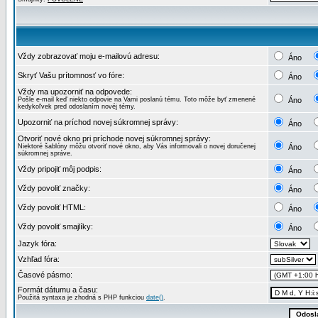
Vždy zobrazovať moju e-mailovú adresu:
Áno
Skryť Vašu prítomnosť vo fóre:
Áno
Vždy ma upozorniť na odpovede:
Pošle e-mail keď niekto odpovie na Vami poslanú tému. Toto môže byť zmenené
Áno
kedykoľvek pred odoslaním novéj témy.
Upozorniť na príchod novej súkromnej správy:
Áno
Otvoriť nové okno pri príchode novej súkromnej správy:
Niektoré šablóny môžu otvoriť nové okno, aby Vás informovali o novej doručenej
Áno
súkromnej správe.
Vždy pripojiť môj podpis:
Áno
Vždy povoliť značky:
Áno
Vždy povoliť HTML:
Áno
Vždy povoliť smajlíky:
Áno
Jazyk fóra:
Vzhľad fóra:
Časové pásmo:
Formát dátumu a času:
Použitá syntaxa je zhodná s PHP funkciou
date()
.