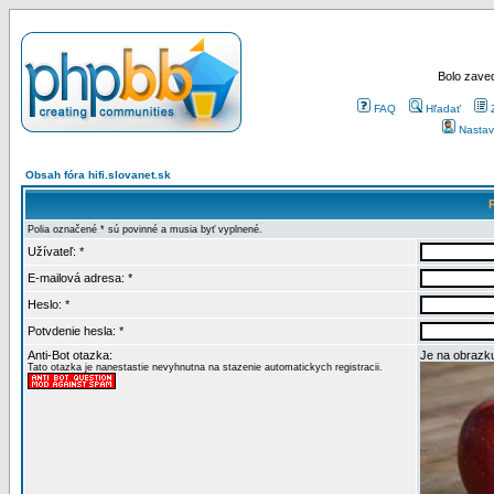
Bolo zaved
FAQ
Hľadať
Nastav
Obsah fóra hifi.slovanet.sk
Polia označené * sú povinné a musia byť vyplnené.
Užívateľ: *
E-mailová adresa: *
Heslo: *
Potvdenie hesla: *
Anti-Bot otazka:
Je na obrazku
Tato otazka je nanestastie nevyhnutna na stazenie automatickych registracii.