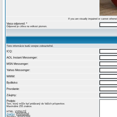
If you are visually impaired or cannot other
Vasa odpoved: *
Odpoved je citliva na velkost pismen.
Tieto informácie budú verejne zobraziteľné.
ICQ:
AOL Instant Messenger:
MSN Messenger:
Yahoo Messenger:
WWW:
Bydlisko:
Povolanie:
Záujmy:
Podpis:
Text, ktorý môže byť pridávaný do Vašich príspevkov.
Maximálne 255 znakov.
HTML:
VYPNUTÉ
Značky
:
POVOLENÉ
Smajlíky:
POVOLENÉ