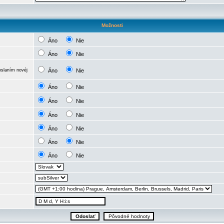
Možnosti
Áno
Nie
Áno
Nie
oslaním novéj
Áno
Nie
Áno
Nie
Áno
Nie
Áno
Nie
Áno
Nie
Áno
Nie
Áno
Nie