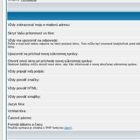
Vždy zobrazovať moju e-mailovú adresu:
Skryť Vašu prítomnosť vo fóre:
Vždy ma upozorniť na odpovede:
Pošle e-mail keď niekto odpovie na Vami poslanú tému. Toto môže byť zmenené kedykoľvek pred od
témy.
Upozorniť na príchod novej súkromnej správy:
Otvoriť nové okno pri príchode novej súkromnej správy:
Niektoré šablóny môžu otvoriť nové okno, aby Vás informovali o novej doručenej súkromnej správe.
Vždy pripojiť môj podpis:
Vždy povoliť značky:
Vždy povoliť HTML:
Vždy povoliť smajlíky:
Jazyk fóra:
Vzhľad fóra:
Časové pásmo:
Formát dátumu a času:
Použitá syntaxa je zhodná s PHP funkciou
date()
.