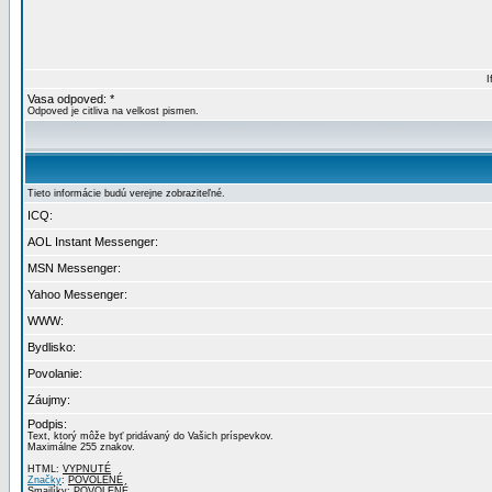
I
Vasa odpoved: *
Odpoved je citliva na velkost pismen.
Tieto informácie budú verejne zobraziteľné.
ICQ:
AOL Instant Messenger:
MSN Messenger:
Yahoo Messenger:
WWW:
Bydlisko:
Povolanie:
Záujmy:
Podpis:
Text, ktorý môže byť pridávaný do Vašich príspevkov.
Maximálne 255 znakov.
HTML:
VYPNUTÉ
Značky
:
POVOLENÉ
Smajlíky:
POVOLENÉ