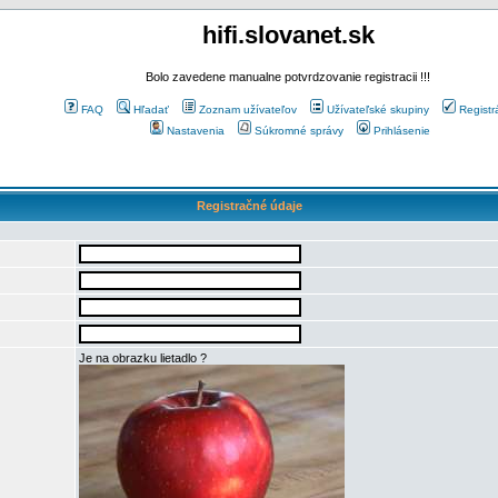
hifi.slovanet.sk
Bolo zavedene manualne potvrdzovanie registracii !!!
FAQ
Hľadať
Zoznam užívateľov
Užívateľské skupiny
Registr
Nastavenia
Súkromné správy
Prihlásenie
Registračné údaje
Je na obrazku lietadlo ?