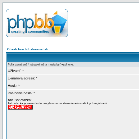
Obsah fóra hifi.slovanet.sk
Polia označené * sú povinné a musia byť vyplnené.
Užívateľ: *
E-mailová adresa: *
Heslo: *
Potvdenie hesla: *
Anti-Bot otazka:
Tato otazka je nanestastie nevyhnutna na stazenie automatickych registracii.