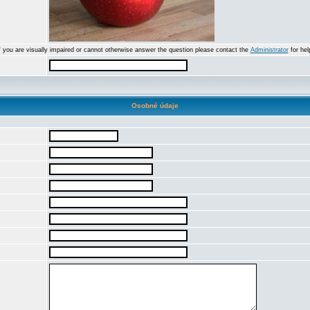
f you are visually impaired or cannot otherwise answer the question please contact the
Administrator
for hel
Osobné údaje