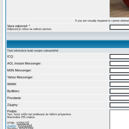
If you are visually impaired or cannot other
Vasa odpoved: *
Odpoved je citliva na velkost pismen.
Tieto informácie budú verejne zobraziteľné.
ICQ:
AOL Instant Messenger:
MSN Messenger:
Yahoo Messenger:
WWW:
Bydlisko:
Povolanie:
Záujmy:
Podpis:
Text, ktorý môže byť pridávaný do Vašich príspevkov.
Maximálne 255 znakov.
HTML:
VYPNUTÉ
Značky
:
POVOLENÉ
Smajlíky:
POVOLENÉ