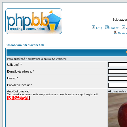
Bolo zaved
FAQ
Hľadať
Nastav
Obsah fóra hifi.slovanet.sk
Polia označené * sú povinné a musia byť vyplnené.
Užívateľ: *
E-mailová adresa: *
Heslo: *
Potvdenie hesla: *
Anti-Bot otazka:
Ako sa vola 
Tato otazka je nanestastie nevyhnutna na stazenie automatickych registracii.