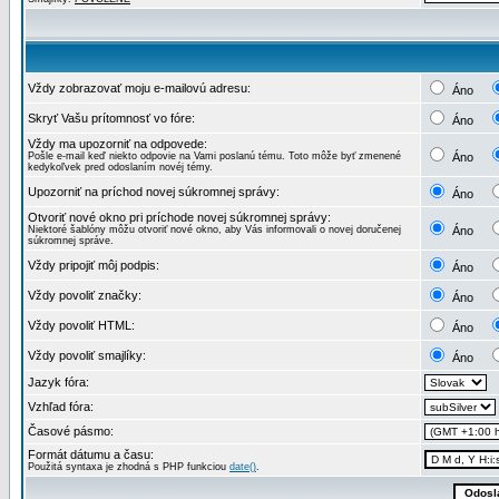
Vždy zobrazovať moju e-mailovú adresu:
Áno
Skryť Vašu prítomnosť vo fóre:
Áno
Vždy ma upozorniť na odpovede:
Pošle e-mail keď niekto odpovie na Vami poslanú tému. Toto môže byť zmenené
Áno
kedykoľvek pred odoslaním novéj témy.
Upozorniť na príchod novej súkromnej správy:
Áno
Otvoriť nové okno pri príchode novej súkromnej správy:
Niektoré šablóny môžu otvoriť nové okno, aby Vás informovali o novej doručenej
Áno
súkromnej správe.
Vždy pripojiť môj podpis:
Áno
Vždy povoliť značky:
Áno
Vždy povoliť HTML:
Áno
Vždy povoliť smajlíky:
Áno
Jazyk fóra:
Vzhľad fóra:
Časové pásmo:
Formát dátumu a času:
Použitá syntaxa je zhodná s PHP funkciou
date()
.