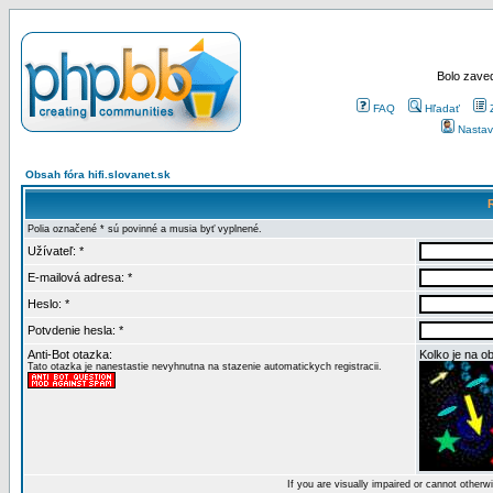
Bolo zaved
FAQ
Hľadať
Nastav
Obsah fóra hifi.slovanet.sk
Polia označené * sú povinné a musia byť vyplnené.
Užívateľ: *
E-mailová adresa: *
Heslo: *
Potvdenie hesla: *
Anti-Bot otazka:
Kolko je na o
Tato otazka je nanestastie nevyhnutna na stazenie automatickych registracii.
If you are visually impaired or cannot other