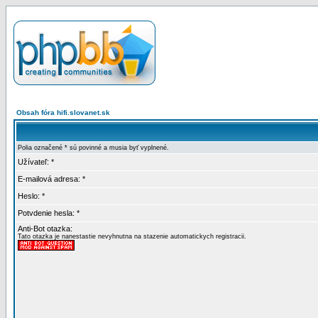
Obsah fóra hifi.slovanet.sk
Polia označené * sú povinné a musia byť vyplnené.
Užívateľ: *
E-mailová adresa: *
Heslo: *
Potvdenie hesla: *
Anti-Bot otazka:
Tato otazka je nanestastie nevyhnutna na stazenie automatickych registracii.