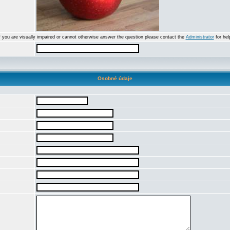
f you are visually impaired or cannot otherwise answer the question please contact the
Administrator
for hel
Osobné údaje