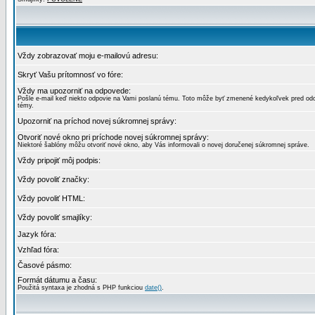
Vždy zobrazovať moju e-mailovú adresu:
Skryť Vašu prítomnosť vo fóre:
Vždy ma upozorniť na odpovede:
Pošle e-mail keď niekto odpovie na Vami poslanú tému. Toto môže byť zmenené kedykoľvek pred od
témy.
Upozorniť na príchod novej súkromnej správy:
Otvoriť nové okno pri príchode novej súkromnej správy:
Niektoré šablóny môžu otvoriť nové okno, aby Vás informovali o novej doručenej súkromnej správe.
Vždy pripojiť môj podpis:
Vždy povoliť značky:
Vždy povoliť HTML:
Vždy povoliť smajlíky:
Jazyk fóra:
Vzhľad fóra:
Časové pásmo:
Formát dátumu a času:
Použitá syntaxa je zhodná s PHP funkciou
date()
.