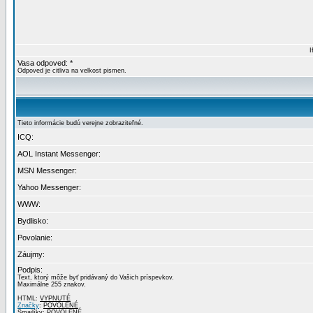
I
Vasa odpoved: *
Odpoved je citliva na velkost pismen.
Tieto informácie budú verejne zobraziteľné.
ICQ:
AOL Instant Messenger:
MSN Messenger:
Yahoo Messenger:
WWW:
Bydlisko:
Povolanie:
Záujmy:
Podpis:
Text, ktorý môže byť pridávaný do Vašich príspevkov.
Maximálne 255 znakov.
HTML:
VYPNUTÉ
Značky
:
POVOLENÉ
Smajlíky:
POVOLENÉ