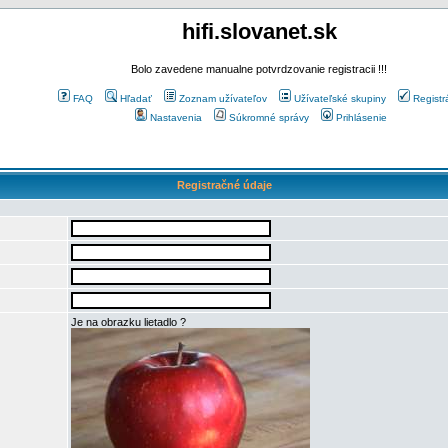
hifi.slovanet.sk
Bolo zavedene manualne potvrdzovanie registracii !!!
FAQ
Hľadať
Zoznam užívateľov
Užívateľské skupiny
Registr
Nastavenia
Súkromné správy
Prihlásenie
Registračné údaje
Je na obrazku lietadlo ?