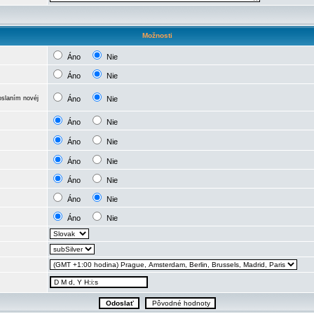
Možnosti
Áno
Nie
Áno
Nie
oslaním novéj
Áno
Nie
Áno
Nie
Áno
Nie
Áno
Nie
Áno
Nie
Áno
Nie
Áno
Nie