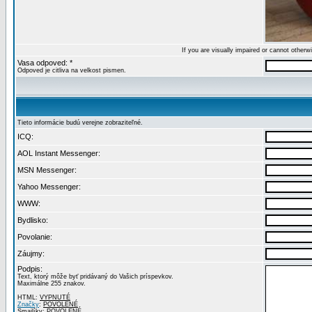
If you are visually impaired or cannot other
Vasa odpoved: *
Odpoved je citliva na velkost pismen.
Tieto informácie budú verejne zobraziteľné.
ICQ:
AOL Instant Messenger:
MSN Messenger:
Yahoo Messenger:
WWW:
Bydlisko:
Povolanie:
Záujmy:
Podpis:
Text, ktorý môže byť pridávaný do Vašich príspevkov.
Maximálne 255 znakov.
HTML:
VYPNUTÉ
Značky
:
POVOLENÉ
Smajlíky:
POVOLENÉ