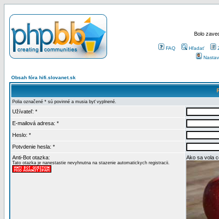
Bolo zaved
FAQ
Hľadať
Nastav
Obsah fóra hifi.slovanet.sk
Polia označené * sú povinné a musia byť vyplnené.
Užívateľ: *
E-mailová adresa: *
Heslo: *
Potvdenie hesla: *
Anti-Bot otazka:
Ako sa vola 
Tato otazka je nanestastie nevyhnutna na stazenie automatickych registracii.