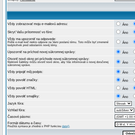
Vždy zobrazovať moju e-mailovú adresu:
Áno
Skryť Vašu prítomnosť vo fóre:
Áno
Vždy ma upozorniť na odpovede:
Pošle e-mail keď niekto odpovie na Vami poslanú tému. Toto môže byť zmenené
Áno
kedykoľvek pred odoslaním novéj témy.
Upozorniť na príchod novej súkromnej správy:
Áno
Otvoriť nové okno pri príchode novej súkromnej správy:
Niektoré šablóny môžu otvoriť nové okno, aby Vás informovali o novej doručenej
Áno
súkromnej správe.
Vždy pripojiť môj podpis:
Áno
Vždy povoliť značky:
Áno
Vždy povoliť HTML:
Áno
Vždy povoliť smajlíky:
Áno
Jazyk fóra:
Vzhľad fóra:
Časové pásmo:
Formát dátumu a času:
Použitá syntaxa je zhodná s PHP funkciou
date()
.