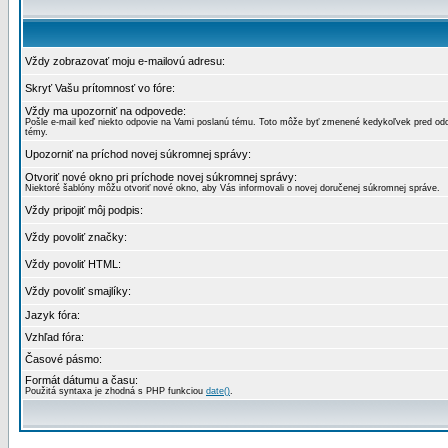
Vždy zobrazovať moju e-mailovú adresu:
Skryť Vašu prítomnosť vo fóre:
Vždy ma upozorniť na odpovede:
Pošle e-mail keď niekto odpovie na Vami poslanú tému. Toto môže byť zmenené kedykoľvek pred od
témy.
Upozorniť na príchod novej súkromnej správy:
Otvoriť nové okno pri príchode novej súkromnej správy:
Niektoré šablóny môžu otvoriť nové okno, aby Vás informovali o novej doručenej súkromnej správe.
Vždy pripojiť môj podpis:
Vždy povoliť značky:
Vždy povoliť HTML:
Vždy povoliť smajlíky:
Jazyk fóra:
Vzhľad fóra:
Časové pásmo:
Formát dátumu a času:
Použitá syntaxa je zhodná s PHP funkciou
date()
.