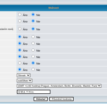
Možnosti
Áno
Nie
Áno
Nie
oslaním novéj
Áno
Nie
Áno
Nie
Áno
Nie
Áno
Nie
Áno
Nie
Áno
Nie
Áno
Nie