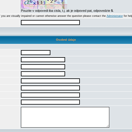
Pouzite v odpovedi iba cisla, t.j. ak je odpoved pat, odpovedzte
5
.
f you are visually impaired or cannot otherwise answer the question please contact the
Administrator
for hel
Osobné údaje