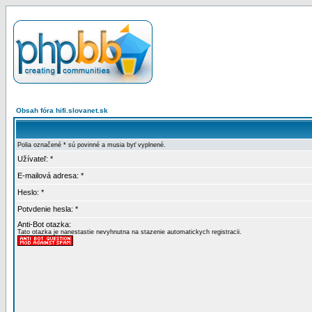
Obsah fóra hifi.slovanet.sk
Polia označené * sú povinné a musia byť vyplnené.
Užívateľ: *
E-mailová adresa: *
Heslo: *
Potvdenie hesla: *
Anti-Bot otazka:
Tato otazka je nanestastie nevyhnutna na stazenie automatickych registracii.