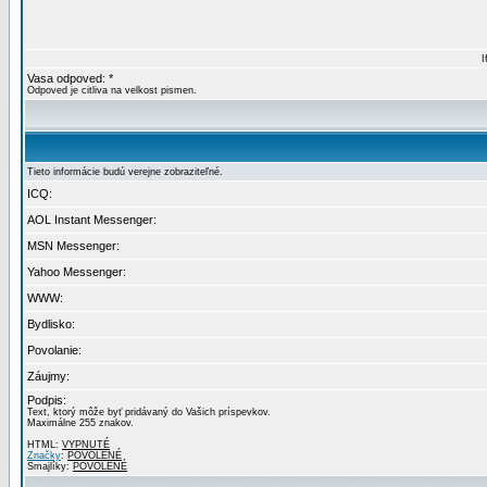
I
Vasa odpoved: *
Odpoved je citliva na velkost pismen.
Tieto informácie budú verejne zobraziteľné.
ICQ:
AOL Instant Messenger:
MSN Messenger:
Yahoo Messenger:
WWW:
Bydlisko:
Povolanie:
Záujmy:
Podpis:
Text, ktorý môže byť pridávaný do Vašich príspevkov.
Maximálne 255 znakov.
HTML:
VYPNUTÉ
Značky
:
POVOLENÉ
Smajlíky:
POVOLENÉ