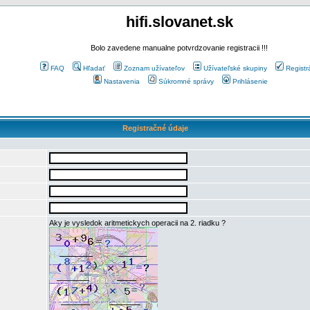
hifi.slovanet.sk
Bolo zavedene manualne potvrdzovanie registracii !!!
FAQ
Hľadať
Zoznam užívateľov
Užívateľské skupiny
Registr
Nastavenia
Súkromné správy
Prihlásenie
Registračné údaje
Aky je vysledok aritmetickych operacii na 2. riadku ?