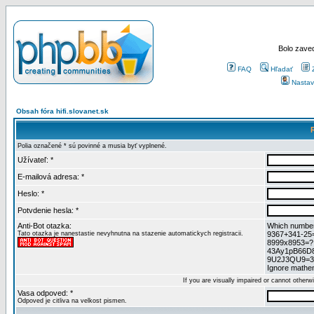
Bolo zaved
FAQ
Hľadať
Nastav
Obsah fóra hifi.slovanet.sk
Polia označené * sú povinné a musia byť vyplnené.
Užívateľ: *
E-mailová adresa: *
Heslo: *
Potvdenie hesla: *
Anti-Bot otazka:
Which numbers
Tato otazka je nanestastie nevyhnutna na stazenie automatickych registracii.
9367+341-25
8999x8953=?
43Ay1pB66D
9U2J3QU9=3
Ignore mathem
If you are visually impaired or cannot other
Vasa odpoved: *
Odpoved je citliva na velkost pismen.