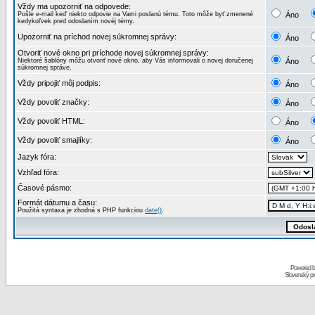
Vždy ma upozorniť na odpovede:
Pošle e-mail keď niekto odpovie na Vami poslanú tému. Toto môže byť zmenené
Áno
kedykoľvek pred odoslaním novéj témy.
Upozorniť na príchod novej súkromnej správy:
Áno
Otvoriť nové okno pri príchode novej súkromnej správy:
Niektoré šablóny môžu otvoriť nové okno, aby Vás informovali o novej doručenej
Áno
súkromnej správe.
Vždy pripojiť môj podpis:
Áno
Vždy povoliť značky:
Áno
Vždy povoliť HTML:
Áno
Vždy povoliť smajlíky:
Áno
Jazyk fóra:
Vzhľad fóra:
Časové pásmo:
Formát dátumu a času:
Použitá syntaxa je zhodná s PHP funkciou
date()
.
Powered 
Slovenský p