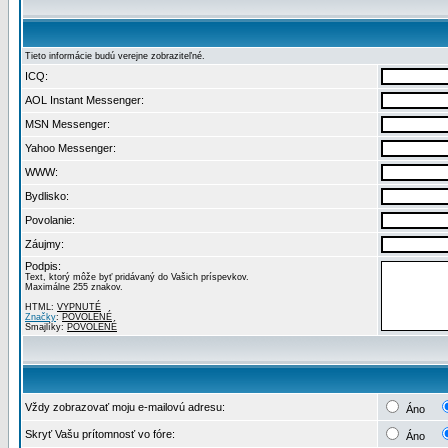
Tieto informácie budú verejne zobraziteľné.
ICQ:
AOL Instant Messenger:
MSN Messenger:
Yahoo Messenger:
WWW:
Bydlisko:
Povolanie:
Záujmy:
Podpis:
Text, ktorý môže byť pridávaný do Vašich príspevkov.
Maximálne 255 znakov.
HTML:
VYPNUTÉ
Značky
:
POVOLENÉ
Smajlíky:
POVOLENÉ
Vždy zobrazovať moju e-mailovú adresu:
Áno
Skryť Vašu prítomnosť vo fóre:
Áno