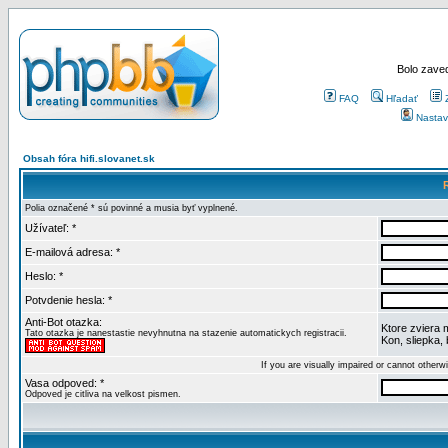
Bolo zaved
FAQ
Hľadať
Nastav
Obsah fóra hifi.slovanet.sk
Polia označené * sú povinné a musia byť vyplnené.
Užívateľ: *
E-mailová adresa: *
Heslo: *
Potvdenie hesla: *
Anti-Bot otazka:
Ktore zviera 
Tato otazka je nanestastie nevyhnutna na stazenie automatickych registracii.
Kon, sliepka,
If you are visually impaired or cannot other
Vasa odpoved: *
Odpoved je citliva na velkost pismen.