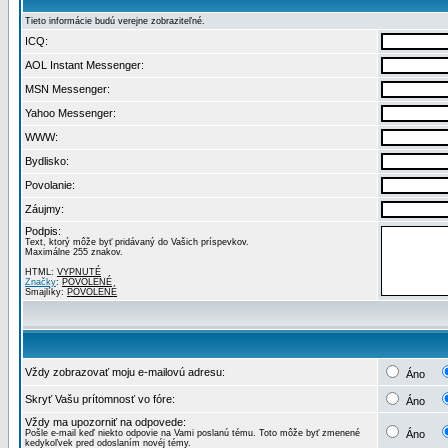
Tieto informácie budú verejne zobraziteľné.
ICQ:
AOL Instant Messenger:
MSN Messenger:
Yahoo Messenger:
WWW:
Bydlisko:
Povolanie:
Záujmy:
Podpis:
Text, ktorý môže byť pridávaný do Vašich príspevkov.
Maximálne 255 znakov.
HTML:
VYPNUTÉ
Značky
:
POVOLENÉ
Smajlíky:
POVOLENÉ
Vždy zobrazovať moju e-mailovú adresu:
Áno
Skryť Vašu prítomnosť vo fóre:
Áno
Vždy ma upozorniť na odpovede:
Pošle e-mail keď niekto odpovie na Vami poslanú tému. Toto môže byť zmenené
Áno
kedykoľvek pred odoslaním novéj témy.