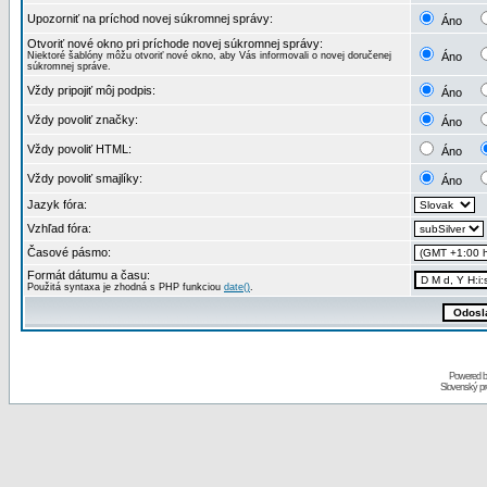
Upozorniť na príchod novej súkromnej správy:
Áno
Otvoriť nové okno pri príchode novej súkromnej správy:
Niektoré šablóny môžu otvoriť nové okno, aby Vás informovali o novej doručenej
Áno
súkromnej správe.
Vždy pripojiť môj podpis:
Áno
Vždy povoliť značky:
Áno
Vždy povoliť HTML:
Áno
Vždy povoliť smajlíky:
Áno
Jazyk fóra:
Vzhľad fóra:
Časové pásmo:
Formát dátumu a času:
Použitá syntaxa je zhodná s PHP funkciou
date()
.
Powered 
Slovenský p