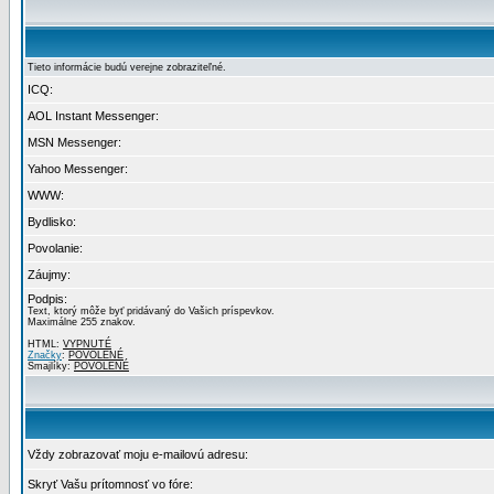
Tieto informácie budú verejne zobraziteľné.
ICQ:
AOL Instant Messenger:
MSN Messenger:
Yahoo Messenger:
WWW:
Bydlisko:
Povolanie:
Záujmy:
Podpis:
Text, ktorý môže byť pridávaný do Vašich príspevkov.
Maximálne 255 znakov.
HTML:
VYPNUTÉ
Značky
:
POVOLENÉ
Smajlíky:
POVOLENÉ
Vždy zobrazovať moju e-mailovú adresu:
Skryť Vašu prítomnosť vo fóre: