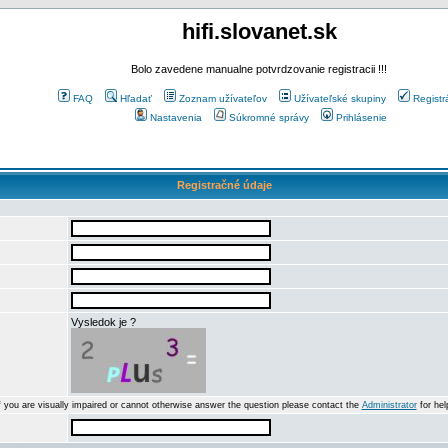
hifi.slovanet.sk
Bolo zavedene manualne potvrdzovanie registracii !!!
FAQ
Hľadať
Zoznam užívateľov
Užívateľské skupiny
Registr
Nastavenia
Súkromné správy
Prihlásenie
Registračné údaje
Vysledok je ?
f you are visually impaired or cannot otherwise answer the question please contact the
Administrator
for hel