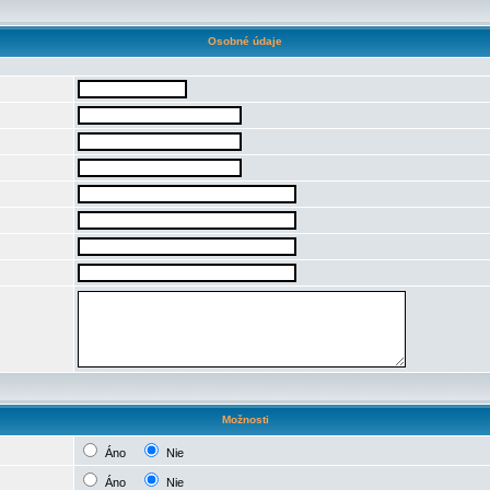
Osobné údaje
Možnosti
Áno
Nie
Áno
Nie