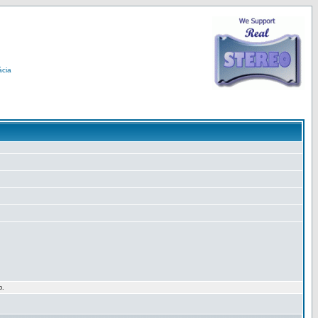
ácia
p.