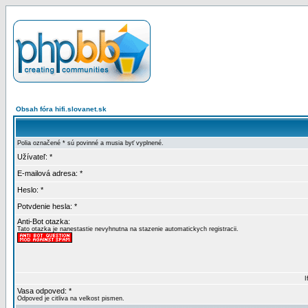
Obsah fóra hifi.slovanet.sk
Polia označené * sú povinné a musia byť vyplnené.
Užívateľ: *
E-mailová adresa: *
Heslo: *
Potvdenie hesla: *
Anti-Bot otazka:
Tato otazka je nanestastie nevyhnutna na stazenie automatickych registracii.
I
Vasa odpoved: *
Odpoved je citliva na velkost pismen.