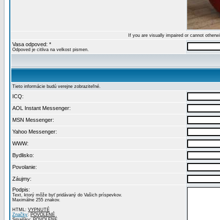
If you are visually impaired or cannot other
Vasa odpoved: *
Odpoved je citliva na velkost pismen.
Tieto informácie budú verejne zobraziteľné.
ICQ:
AOL Instant Messenger:
MSN Messenger:
Yahoo Messenger:
WWW:
Bydlisko:
Povolanie:
Záujmy:
Podpis:
Text, ktorý môže byť pridávaný do Vašich príspevkov.
Maximálne 255 znakov.
HTML:
VYPNUTÉ
Značky
:
POVOLENÉ
Smajlíky:
POVOLENÉ