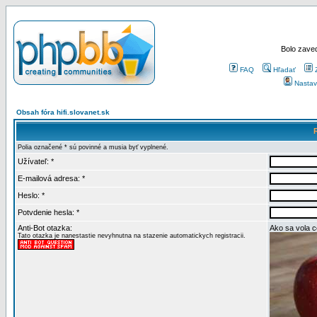
Bolo zaved
FAQ
Hľadať
Nastav
Obsah fóra hifi.slovanet.sk
Polia označené * sú povinné a musia byť vyplnené.
Užívateľ: *
E-mailová adresa: *
Heslo: *
Potvdenie hesla: *
Anti-Bot otazka:
Ako sa vola 
Tato otazka je nanestastie nevyhnutna na stazenie automatickych registracii.