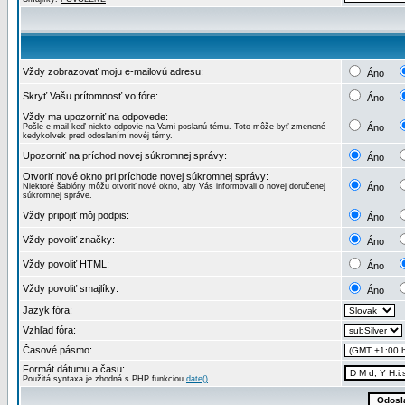
Vždy zobrazovať moju e-mailovú adresu:
Áno
Skryť Vašu prítomnosť vo fóre:
Áno
Vždy ma upozorniť na odpovede:
Pošle e-mail keď niekto odpovie na Vami poslanú tému. Toto môže byť zmenené
Áno
kedykoľvek pred odoslaním novéj témy.
Upozorniť na príchod novej súkromnej správy:
Áno
Otvoriť nové okno pri príchode novej súkromnej správy:
Niektoré šablóny môžu otvoriť nové okno, aby Vás informovali o novej doručenej
Áno
súkromnej správe.
Vždy pripojiť môj podpis:
Áno
Vždy povoliť značky:
Áno
Vždy povoliť HTML:
Áno
Vždy povoliť smajlíky:
Áno
Jazyk fóra:
Vzhľad fóra:
Časové pásmo:
Formát dátumu a času:
Použitá syntaxa je zhodná s PHP funkciou
date()
.