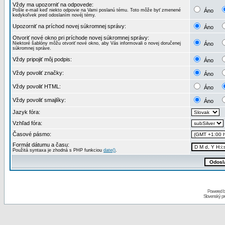
Vždy ma upozorniť na odpovede:
Pošle e-mail keď niekto odpovie na Vami poslanú tému. Toto môže byť zmenené
Áno
kedykoľvek pred odoslaním novéj témy.
Upozorniť na príchod novej súkromnej správy:
Áno
Otvoriť nové okno pri príchode novej súkromnej správy:
Niektoré šablóny môžu otvoriť nové okno, aby Vás informovali o novej doručenej
Áno
súkromnej správe.
Vždy pripojiť môj podpis:
Áno
Vždy povoliť značky:
Áno
Vždy povoliť HTML:
Áno
Vždy povoliť smajlíky:
Áno
Jazyk fóra:
Vzhľad fóra:
Časové pásmo:
Formát dátumu a času:
Použitá syntaxa je zhodná s PHP funkciou
date()
.
Powered 
Slovenský p