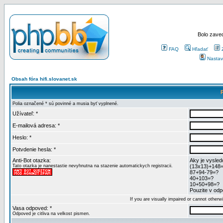
Bolo zaved
FAQ
Hľadať
Nastav
Obsah fóra hifi.slovanet.sk
Polia označené * sú povinné a musia byť vyplnené.
Užívateľ: *
E-mailová adresa: *
Heslo: *
Potvdenie hesla: *
Anti-Bot otazka:
Aky je vysled
Tato otazka je nanestastie nevyhnutna na stazenie automatickych registracii.
(13x13)+148
87+94-79=?
40+103=?
10+50+98=?
Pouzite v odpo
If you are visually impaired or cannot other
Vasa odpoved: *
Odpoved je citliva na velkost pismen.