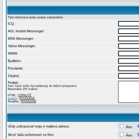
Tieto informácie budú verejne zobraziteľné.
ICQ:
AOL Instant Messenger:
MSN Messenger:
Yahoo Messenger:
WWW:
Bydlisko:
Povolanie:
Záujmy:
Podpis:
Text, ktorý môže byť pridávaný do Vašich príspevkov.
Maximálne 255 znakov.
HTML:
VYPNUTÉ
Značky
:
POVOLENÉ
Smajlíky:
POVOLENÉ
Vždy zobrazovať moju e-mailovú adresu:
Áno
Skryť Vašu prítomnosť vo fóre:
Áno