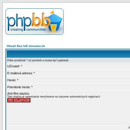
Obsah fóra hifi.slovanet.sk
Polia označené * sú povinné a musia byť vyplnené.
Užívateľ: *
E-mailová adresa: *
Heslo: *
Potvdenie hesla: *
Anti-Bot otazka:
Tato otazka je nanestastie nevyhnutna na stazenie automatickych registracii.
I