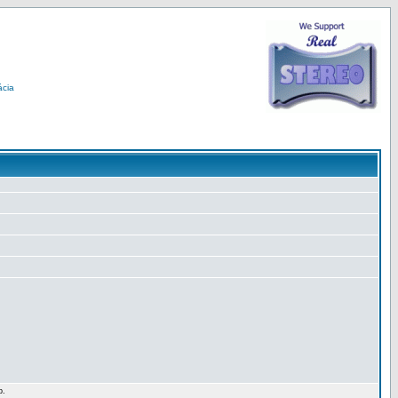
ácia
p.