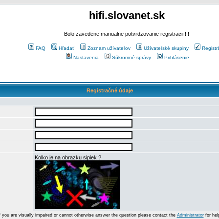
hifi.slovanet.sk
Bolo zavedene manualne potvrdzovanie registracii !!!
FAQ
Hľadať
Zoznam užívateľov
Užívateľské skupiny
Registr
Nastavenia
Súkromné správy
Prihlásenie
Registračné údaje
Kolko je na obrazku sipiek ?
f you are visually impaired or cannot otherwise answer the question please contact the
Administrator
for hel