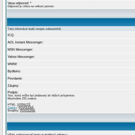
Vasa odpoved: *
Odpoved je citliva na velkost pismen.
Tieto informácie budú verejne zobraziteľné.
ICQ:
AOL Instant Messenger:
MSN Messenger:
Yahoo Messenger:
WWW:
Bydlisko:
Povolanie:
Záujmy:
Podpis:
Text, ktorý môže byť pridávaný do Vašich príspevkov.
Maximálne 255 znakov.
HTML:
VYPNUTÉ
Značky
:
POVOLENÉ
Smajlíky:
POVOLENÉ
Vždy zobrazovať moju e-mailovú adresu: