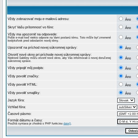
Vždy zobrazovať moju e-mailovú adresu:
Áno
Skryť Vašu prítomnosť vo fóre:
Áno
Vždy ma upozorniť na odpovede:
Pošle e-mail keď niekto odpovie na Vami poslanú tému. Toto môže byť zmenené
Áno
kedykoľvek pred odoslaním novéj témy.
Upozorniť na príchod novej súkromnej správy:
Áno
Otvoriť nové okno pri príchode novej súkromnej správy:
Niektoré šablóny môžu otvoriť nové okno, aby Vás informovali o novej doručenej
Áno
súkromnej správe.
Vždy pripojiť môj podpis:
Áno
Vždy povoliť značky:
Áno
Vždy povoliť HTML:
Áno
Vždy povoliť smajlíky:
Áno
Jazyk fóra:
Vzhľad fóra:
Časové pásmo:
Formát dátumu a času:
Použitá syntaxa je zhodná s PHP funkciou
date()
.