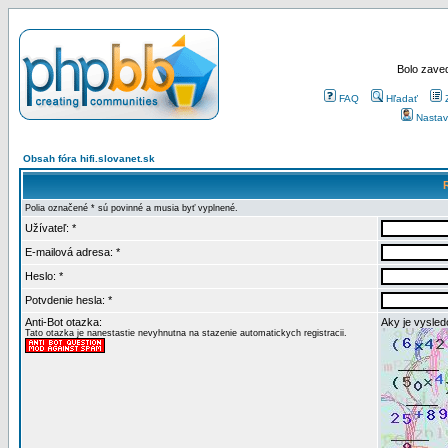
Bolo zaved
FAQ
Hľadať
Nastav
Obsah fóra hifi.slovanet.sk
Polia označené * sú povinné a musia byť vyplnené.
Užívateľ: *
E-mailová adresa: *
Heslo: *
Potvdenie hesla: *
Anti-Bot otazka:
Aky je vysled
Tato otazka je nanestastie nevyhnutna na stazenie automatickych registracii.