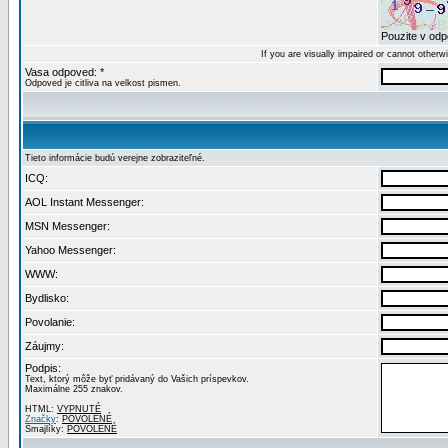
Pouzite v odpo
If you are visually impaired or cannot other
Vasa odpoved: *
Odpoved je citliva na velkost pismen.
Tieto informácie budú verejne zobraziteľné.
ICQ:
AOL Instant Messenger:
MSN Messenger:
Yahoo Messenger:
WWW:
Bydlisko:
Povolanie:
Záujmy:
Podpis:
Text, ktorý môže byť pridávaný do Vašich príspevkov.
Maximálne 255 znakov.
HTML:
VYPNUTÉ
Značky
:
POVOLENÉ
Smajlíky:
POVOLENÉ