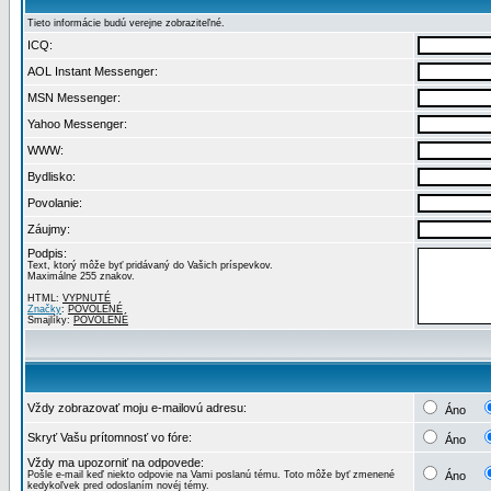
Tieto informácie budú verejne zobraziteľné.
ICQ:
AOL Instant Messenger:
MSN Messenger:
Yahoo Messenger:
WWW:
Bydlisko:
Povolanie:
Záujmy:
Podpis:
Text, ktorý môže byť pridávaný do Vašich príspevkov.
Maximálne 255 znakov.
HTML:
VYPNUTÉ
Značky
:
POVOLENÉ
Smajlíky:
POVOLENÉ
Vždy zobrazovať moju e-mailovú adresu:
Áno
Skryť Vašu prítomnosť vo fóre:
Áno
Vždy ma upozorniť na odpovede:
Pošle e-mail keď niekto odpovie na Vami poslanú tému. Toto môže byť zmenené
Áno
kedykoľvek pred odoslaním novéj témy.