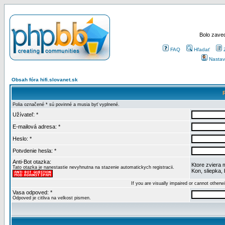
Bolo zaved
FAQ
Hľadať
Nastav
Obsah fóra hifi.slovanet.sk
Polia označené * sú povinné a musia byť vyplnené.
Užívateľ: *
E-mailová adresa: *
Heslo: *
Potvdenie hesla: *
Anti-Bot otazka:
Ktore zviera 
Tato otazka je nanestastie nevyhnutna na stazenie automatickych registracii.
Kon, sliepka,
If you are visually impaired or cannot other
Vasa odpoved: *
Odpoved je citliva na velkost pismen.