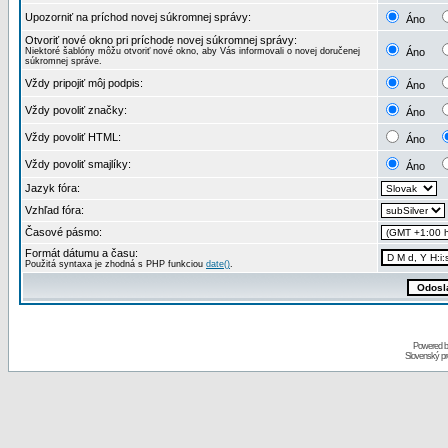
Upozorniť na príchod novej súkromnej správy:
Áno
Otvoriť nové okno pri príchode novej súkromnej správy:
Niektoré šablóny môžu otvoriť nové okno, aby Vás informovali o novej doručenej
Áno
súkromnej správe.
Vždy pripojiť môj podpis:
Áno
Vždy povoliť značky:
Áno
Vždy povoliť HTML:
Áno
Vždy povoliť smajlíky:
Áno
Jazyk fóra:
Vzhľad fóra:
Časové pásmo:
Formát dátumu a času:
Použitá syntaxa je zhodná s PHP funkciou
date()
.
Powered 
Slovenský p