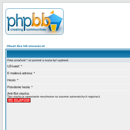
Obsah fóra hifi.slovanet.sk
Polia označené * sú povinné a musia byť vyplnené.
Užívateľ: *
E-mailová adresa: *
Heslo: *
Potvdenie hesla: *
Anti-Bot otazka:
Tato otazka je nanestastie nevyhnutna na stazenie automatickych registracii.