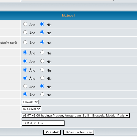
Možnosti
Áno
Nie
Áno
Nie
oslaním novéj
Áno
Nie
Áno
Nie
Áno
Nie
Áno
Nie
Áno
Nie
Áno
Nie
Áno
Nie