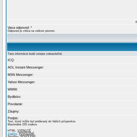
I
Vasa odpoved: *
Odpoved je citliva na velkost pismen.
Tieto informácie budú verejne zobraziteľné.
ICQ:
AOL Instant Messenger:
MSN Messenger:
Yahoo Messenger:
WWW:
Bydlisko:
Povolanie:
Záujmy:
Podpis:
Text, ktorý môže byť pridávaný do Vašich príspevkov.
Maximálne 255 znakov.
HTML:
VYPNUTÉ
Značky
:
POVOLENÉ
Smajlíky:
POVOLENÉ