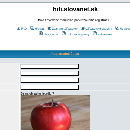
hifi.slovanet.sk
Bolo zavedene manualne potvrdzovanie registracii !!!
FAQ
Hľadať
Zoznam užívateľov
Užívateľské skupiny
Registr
Nastavenia
Súkromné správy
Prihlásenie
Registračné údaje
Je na obrazku lietadlo ?