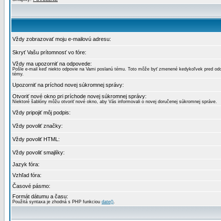
Vždy zobrazovať moju e-mailovú adresu:
Skryť Vašu prítomnosť vo fóre:
Vždy ma upozorniť na odpovede:
Pošle e-mail keď niekto odpovie na Vami poslanú tému. Toto môže byť zmenené kedykoľvek pred od
témy.
Upozorniť na príchod novej súkromnej správy:
Otvoriť nové okno pri príchode novej súkromnej správy:
Niektoré šablóny môžu otvoriť nové okno, aby Vás informovali o novej doručenej súkromnej správe.
Vždy pripojiť môj podpis:
Vždy povoliť značky:
Vždy povoliť HTML:
Vždy povoliť smajlíky:
Jazyk fóra:
Vzhľad fóra:
Časové pásmo:
Formát dátumu a času:
Použitá syntaxa je zhodná s PHP funkciou
date()
.