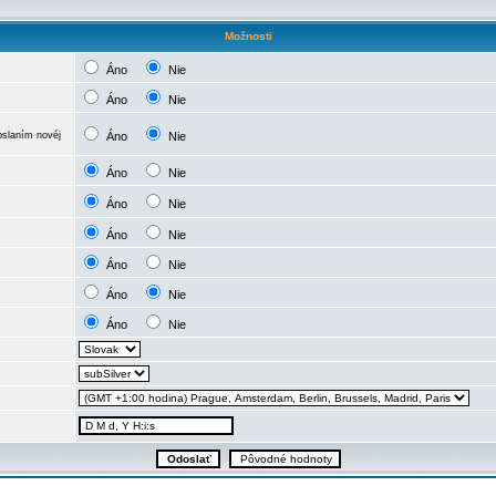
Možnosti
Áno
Nie
Áno
Nie
oslaním novéj
Áno
Nie
Áno
Nie
Áno
Nie
Áno
Nie
Áno
Nie
Áno
Nie
Áno
Nie