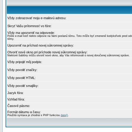
Vždy zobrazovať moju e-mailovú adresu:
Skryť Vašu prítomnosť vo fóre:
Vždy ma upozorniť na odpovede:
Pošle e-mail keď niekto odpovie na Vami poslanú tému. Toto môže byť zmenené kedykoľvek pred od
témy.
Upozorniť na príchod novej súkromnej správy:
Otvoriť nové okno pri príchode novej súkromnej správy:
Niektoré šablóny môžu otvoriť nové okno, aby Vás informovali o novej doručenej súkromnej správe.
Vždy pripojiť môj podpis:
Vždy povoliť značky:
Vždy povoliť HTML:
Vždy povoliť smajlíky:
Jazyk fóra:
Vzhľad fóra:
Časové pásmo:
Formát dátumu a času:
Použitá syntaxa je zhodná s PHP funkciou
date()
.