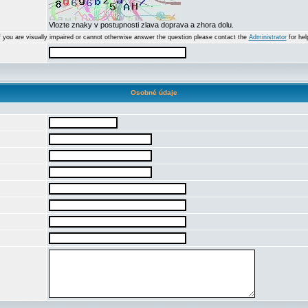
Vlozte znaky v postupnosti zlava doprava a zhora dolu.
f you are visually impaired or cannot otherwise answer the question please contact the
Administrator
for hel
Osobné údaje