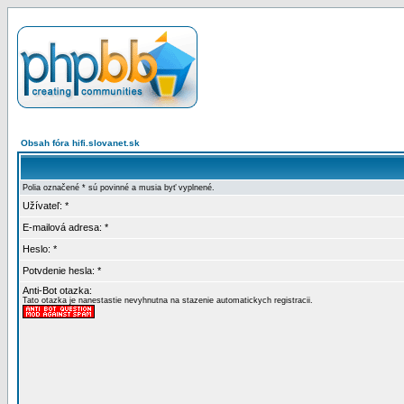
Obsah fóra hifi.slovanet.sk
Polia označené * sú povinné a musia byť vyplnené.
Užívateľ: *
E-mailová adresa: *
Heslo: *
Potvdenie hesla: *
Anti-Bot otazka:
Tato otazka je nanestastie nevyhnutna na stazenie automatickych registracii.