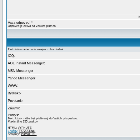
I
Vasa odpoved: *
Odpoved je citliva na velkost pismen.
Tieto informácie budú verejne zobraziteľné.
ICQ:
AOL Instant Messenger:
MSN Messenger:
Yahoo Messenger:
WWW:
Bydlisko:
Povolanie:
Záujmy:
Podpis:
Text, ktorý môže byť pridávaný do Vašich príspevkov.
Maximálne 255 znakov.
HTML:
VYPNUTÉ
Značky
:
POVOLENÉ
Smajlíky:
POVOLENÉ