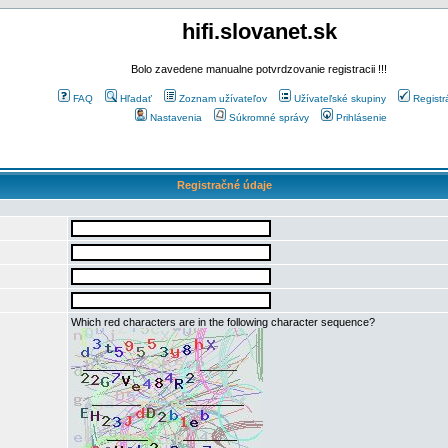
hifi.slovanet.sk
Bolo zavedene manualne potvrdzovanie registracii !!!
FAQ
Hľadať
Zoznam užívateľov
Užívateľské skupiny
Registr
Nastavenia
Súkromné správy
Prihlásenie
Registračné údaje
Which red characters are in the following character sequence?