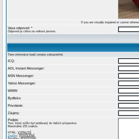
If you are visually impaired or cannot other
Vasa odpoved: *
Odpoved je citliva na velkost pismen.
Tieto informácie budú verejne zobraziteľné.
ICQ:
AOL Instant Messenger:
MSN Messenger:
Yahoo Messenger:
WWW:
Bydlisko:
Povolanie:
Záujmy:
Podpis:
Text, ktorý môže byť pridávaný do Vašich príspevkov.
Maximálne 255 znakov.
HTML:
VYPNUTÉ
Značky
:
POVOLENÉ
Smajlíky:
POVOLENÉ