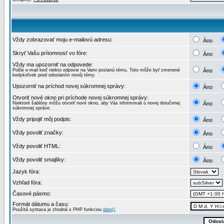
Vždy zobrazovať moju e-mailovú adresu:
Áno
Skryť Vašu prítomnosť vo fóre:
Áno
Vždy ma upozorniť na odpovede:
Pošle e-mail keď niekto odpovie na Vami poslanú tému. Toto môže byť zmenené
Áno
kedykoľvek pred odoslaním novéj témy.
Upozorniť na príchod novej súkromnej správy:
Áno
Otvoriť nové okno pri príchode novej súkromnej správy:
Niektoré šablóny môžu otvoriť nové okno, aby Vás informovali o novej doručenej
Áno
súkromnej správe.
Vždy pripojiť môj podpis:
Áno
Vždy povoliť značky:
Áno
Vždy povoliť HTML:
Áno
Vždy povoliť smajlíky:
Áno
Jazyk fóra:
Vzhľad fóra:
Časové pásmo:
Formát dátumu a času:
Použitá syntaxa je zhodná s PHP funkciou
date()
.