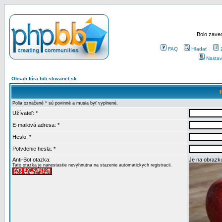
Bolo zaved
FAQ
Hľadať
Nastav
Obsah fóra hifi.slovanet.sk
Polia označené * sú povinné a musia byť vyplnené.
Užívateľ: *
E-mailová adresa: *
Heslo: *
Potvdenie hesla: *
Anti-Bot otazka:
Je na obrazku
Tato otazka je nanestastie nevyhnutna na stazenie automatickych registracii.