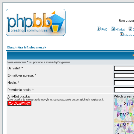
Bolo zaved
FAQ
Hľadať
Nastav
Obsah fóra hifi.slovanet.sk
Polia označené * sú povinné a musia byť vyplnené.
Užívateľ: *
E-mailová adresa: *
Heslo: *
Potvdenie hesla: *
Anti-Bot otazka:
Which green c
Tato otazka je nanestastie nevyhnutna na stazenie automatickych registracii.