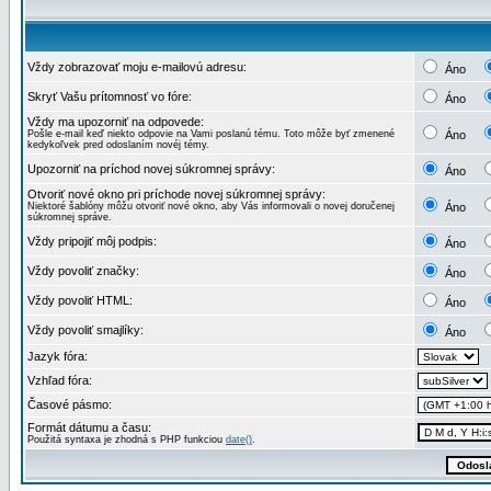
Vždy zobrazovať moju e-mailovú adresu:
Áno
Skryť Vašu prítomnosť vo fóre:
Áno
Vždy ma upozorniť na odpovede:
Pošle e-mail keď niekto odpovie na Vami poslanú tému. Toto môže byť zmenené
Áno
kedykoľvek pred odoslaním novéj témy.
Upozorniť na príchod novej súkromnej správy:
Áno
Otvoriť nové okno pri príchode novej súkromnej správy:
Niektoré šablóny môžu otvoriť nové okno, aby Vás informovali o novej doručenej
Áno
súkromnej správe.
Vždy pripojiť môj podpis:
Áno
Vždy povoliť značky:
Áno
Vždy povoliť HTML:
Áno
Vždy povoliť smajlíky:
Áno
Jazyk fóra:
Vzhľad fóra:
Časové pásmo:
Formát dátumu a času:
Použitá syntaxa je zhodná s PHP funkciou
date()
.