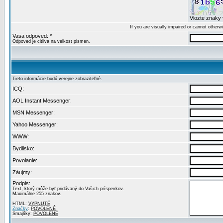
Vlozte znaky 
If you are visually impaired or cannot other
Vasa odpoved: *
Odpoved je citliva na velkost pismen.
Tieto informácie budú verejne zobraziteľné.
ICQ:
AOL Instant Messenger:
MSN Messenger:
Yahoo Messenger:
WWW:
Bydlisko:
Povolanie:
Záujmy:
Podpis:
Text, ktorý môže byť pridávaný do Vašich príspevkov.
Maximálne 255 znakov.
HTML:
VYPNUTÉ
Značky
:
POVOLENÉ
Smajlíky:
POVOLENÉ