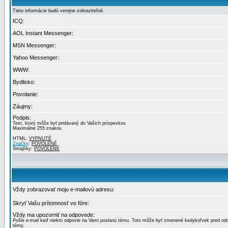
Tieto informácie budú verejne zobraziteľné.
ICQ:
AOL Instant Messenger:
MSN Messenger:
Yahoo Messenger:
WWW:
Bydlisko:
Povolanie:
Záujmy:
Podpis:
Text, ktorý môže byť pridávaný do Vašich príspevkov.
Maximálne 255 znakov.
HTML:
VYPNUTÉ
Značky
:
POVOLENÉ
Smajlíky:
POVOLENÉ
Vždy zobrazovať moju e-mailovú adresu:
Skryť Vašu prítomnosť vo fóre:
Vždy ma upozorniť na odpovede:
Pošle e-mail keď niekto odpovie na Vami poslanú tému. Toto môže byť zmenené kedykoľvek pred od
témy.