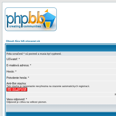
Obsah fóra hifi.slovanet.sk
Polia označené * sú povinné a musia byť vyplnené.
Užívateľ: *
E-mailová adresa: *
Heslo: *
Potvdenie hesla: *
Anti-Bot otazka:
Tato otazka je nanestastie nevyhnutna na stazenie automatickych registracii.
I
Vasa odpoved: *
Odpoved je citliva na velkost pismen.