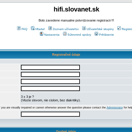
hifi.slovanet.sk
Bolo zavedene manualne potvrdzovanie registracii !!!
FAQ
Hľadať
Zoznam užívateľov
Užívateľské skupiny
Registr
Nastavenia
Súkromné správy
Prihlásenie
Registračné údaje
3 x 3 je ?
(Vlozte slovom, nie cislom, bez diakritiky).
f you are visually impaired or cannot otherwise answer the question please contact the
Administrator
for hel
Osobné údaje