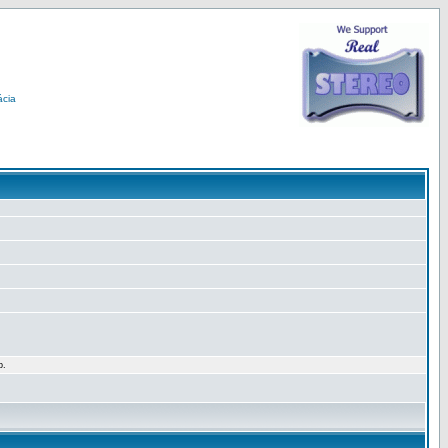
ácia
p.