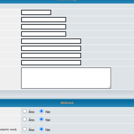
Možnosti
Áno
Nie
Áno
Nie
oslaním novéj
Áno
Nie