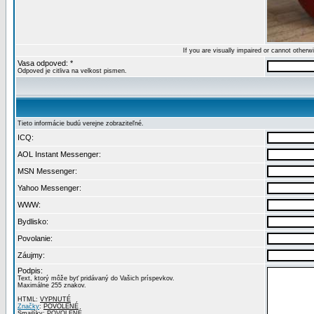
If you are visually impaired or cannot other
Vasa odpoved: *
Odpoved je citliva na velkost pismen.
Tieto informácie budú verejne zobraziteľné.
ICQ:
AOL Instant Messenger:
MSN Messenger:
Yahoo Messenger:
WWW:
Bydlisko:
Povolanie:
Záujmy:
Podpis:
Text, ktorý môže byť pridávaný do Vašich príspevkov.
Maximálne 255 znakov.
HTML:
VYPNUTÉ
Značky
:
POVOLENÉ
Smajlíky:
POVOLENÉ