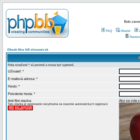
Bolo zaved
FAQ
Hľadať
Nastav
Obsah fóra hifi.slovanet.sk
Polia označené * sú povinné a musia byť vyplnené.
Užívateľ: *
E-mailová adresa: *
Heslo: *
Potvdenie hesla: *
Anti-Bot otazka:
Ako sa vola 
Tato otazka je nanestastie nevyhnutna na stazenie automatickych registracii.