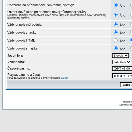
Upozorniť na príchod novej súkromnej správy:
Áno
Otvoriť nové okno pri príchode novej súkromnej správy:
Niektoré šablóny môžu otvoriť nové okno, aby Vás informovali o novej doručenej
Áno
súkromnej správe.
Vždy pripojiť môj podpis:
Áno
Vždy povoliť značky:
Áno
Vždy povoliť HTML:
Áno
Vždy povoliť smajlíky:
Áno
Jazyk fóra:
Vzhľad fóra:
Časové pásmo:
Formát dátumu a času:
Použitá syntaxa je zhodná s PHP funkciou
date()
.
Powered 
Slovenský p