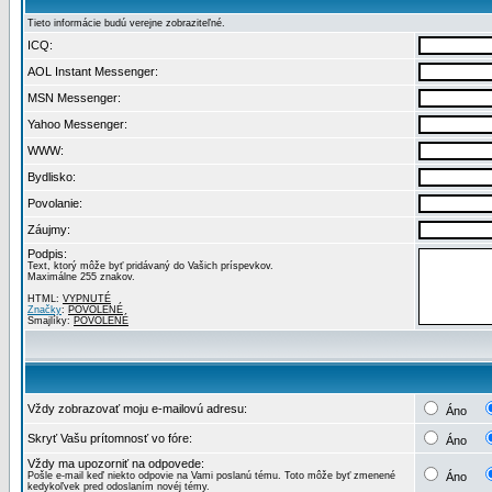
Tieto informácie budú verejne zobraziteľné.
ICQ:
AOL Instant Messenger:
MSN Messenger:
Yahoo Messenger:
WWW:
Bydlisko:
Povolanie:
Záujmy:
Podpis:
Text, ktorý môže byť pridávaný do Vašich príspevkov.
Maximálne 255 znakov.
HTML:
VYPNUTÉ
Značky
:
POVOLENÉ
Smajlíky:
POVOLENÉ
Vždy zobrazovať moju e-mailovú adresu:
Áno
Skryť Vašu prítomnosť vo fóre:
Áno
Vždy ma upozorniť na odpovede:
Pošle e-mail keď niekto odpovie na Vami poslanú tému. Toto môže byť zmenené
Áno
kedykoľvek pred odoslaním novéj témy.