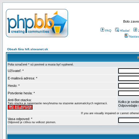
Bolo zaved
FAQ
Hľadať
Nastav
Obsah fóra hifi.slovanet.sk
Polia označené * sú povinné a musia byť vyplnené.
Užívateľ: *
E-mailová adresa: *
Heslo: *
Potvdenie hesla: *
Anti-Bot otazka:
Kolko je sede
Tato otazka je nanestastie nevyhnutna na stazenie automatickych registracii.
Odpovedajte 
If you are visually impaired or cannot other
Vasa odpoved: *
Odpoved je citliva na velkost pismen.