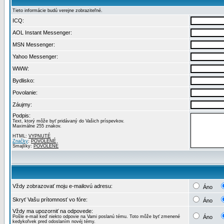
Tieto informácie budú verejne zobraziteľné.
ICQ:
AOL Instant Messenger:
MSN Messenger:
Yahoo Messenger:
WWW:
Bydlisko:
Povolanie:
Záujmy:
Podpis:
Text, ktorý môže byť pridávaný do Vašich príspevkov.
Maximálne 255 znakov.
HTML:
VYPNUTÉ
Značky
:
POVOLENÉ
Smajlíky:
POVOLENÉ
Vždy zobrazovať moju e-mailovú adresu:
Áno
Skryť Vašu prítomnosť vo fóre:
Áno
Vždy ma upozorniť na odpovede:
Pošle e-mail keď niekto odpovie na Vami poslanú tému. Toto môže byť zmenené
Áno
kedykoľvek pred odoslaním novéj témy.