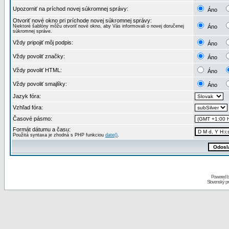
Upozorniť na príchod novej súkromnej správy:
Áno
Otvoriť nové okno pri príchode novej súkromnej správy:
Niektoré šablóny môžu otvoriť nové okno, aby Vás informovali o novej doručenej
Áno
súkromnej správe.
Vždy pripojiť môj podpis:
Áno
Vždy povoliť značky:
Áno
Vždy povoliť HTML:
Áno
Vždy povoliť smajlíky:
Áno
Jazyk fóra:
Vzhľad fóra:
Časové pásmo:
Formát dátumu a času:
Použitá syntaxa je zhodná s PHP funkciou
date()
.
Powered 
Slovenský p