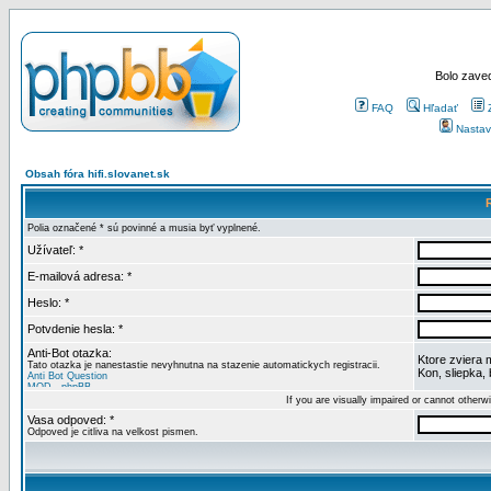
Bolo zaved
FAQ
Hľadať
Nastav
Obsah fóra hifi.slovanet.sk
Polia označené * sú povinné a musia byť vyplnené.
Užívateľ: *
E-mailová adresa: *
Heslo: *
Potvdenie hesla: *
Anti-Bot otazka:
Ktore zviera 
Tato otazka je nanestastie nevyhnutna na stazenie automatickych registracii.
Kon, sliepka,
If you are visually impaired or cannot other
Vasa odpoved: *
Odpoved je citliva na velkost pismen.