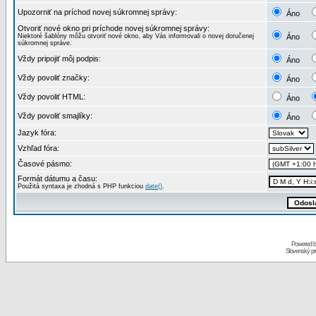
Upozorniť na príchod novej súkromnej správy:
Áno
Otvoriť nové okno pri príchode novej súkromnej správy:
Niektoré šablóny môžu otvoriť nové okno, aby Vás informovali o novej doručenej
Áno
súkromnej správe.
Vždy pripojiť môj podpis:
Áno
Vždy povoliť značky:
Áno
Vždy povoliť HTML:
Áno
Vždy povoliť smajlíky:
Áno
Jazyk fóra:
Vzhľad fóra:
Časové pásmo:
Formát dátumu a času:
Použitá syntaxa je zhodná s PHP funkciou
date()
.
Powered 
Slovenský p