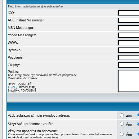
Tieto informácie budú verejne zobraziteľné.
ICQ:
AOL Instant Messenger:
MSN Messenger:
Yahoo Messenger:
WWW:
Bydlisko:
Povolanie:
Záujmy:
Podpis:
Text, ktorý môže byť pridávaný do Vašich príspevkov.
Maximálne 255 znakov.
HTML:
VYPNUTÉ
Značky
:
POVOLENÉ
Smajlíky:
POVOLENÉ
Vždy zobrazovať moju e-mailovú adresu:
Áno
Skryť Vašu prítomnosť vo fóre:
Áno
Vždy ma upozorniť na odpovede:
Pošle e-mail keď niekto odpovie na Vami poslanú tému. Toto môže byť zmenené
Áno
kedykoľvek pred odoslaním novéj témy.