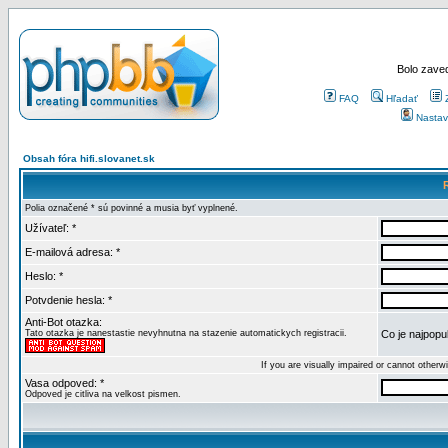
Bolo zaved
FAQ
Hľadať
Nastav
Obsah fóra hifi.slovanet.sk
Polia označené * sú povinné a musia byť vyplnené.
Užívateľ: *
E-mailová adresa: *
Heslo: *
Potvdenie hesla: *
Anti-Bot otazka:
Tato otazka je nanestastie nevyhnutna na stazenie automatickych registracii.
Co je najpopul
If you are visually impaired or cannot other
Vasa odpoved: *
Odpoved je citliva na velkost pismen.