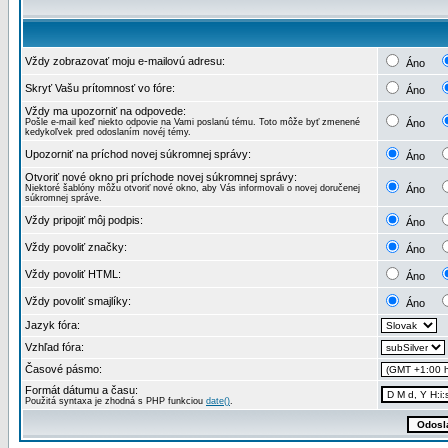
Vždy zobrazovať moju e-mailovú adresu:
Áno
Skryť Vašu prítomnosť vo fóre:
Áno
Vždy ma upozorniť na odpovede:
Pošle e-mail keď niekto odpovie na Vami poslanú tému. Toto môže byť zmenené
Áno
kedykoľvek pred odoslaním novéj témy.
Upozorniť na príchod novej súkromnej správy:
Áno
Otvoriť nové okno pri príchode novej súkromnej správy:
Niektoré šablóny môžu otvoriť nové okno, aby Vás informovali o novej doručenej
Áno
súkromnej správe.
Vždy pripojiť môj podpis:
Áno
Vždy povoliť značky:
Áno
Vždy povoliť HTML:
Áno
Vždy povoliť smajlíky:
Áno
Jazyk fóra:
Vzhľad fóra:
Časové pásmo:
Formát dátumu a času:
Použitá syntaxa je zhodná s PHP funkciou
date()
.