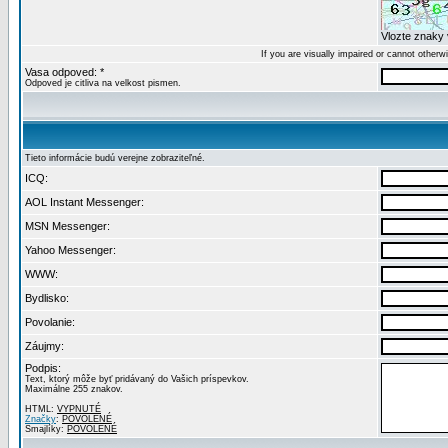
Vlozte znaky 
If you are visually impaired or cannot other
Vasa odpoved: *
Odpoved je citliva na velkost pismen.
Tieto informácie budú verejne zobraziteľné.
ICQ:
AOL Instant Messenger:
MSN Messenger:
Yahoo Messenger:
WWW:
Bydlisko:
Povolanie:
Záujmy:
Podpis:
Text, ktorý môže byť pridávaný do Vašich príspevkov.
Maximálne 255 znakov.
HTML:
VYPNUTÉ
Značky
:
POVOLENÉ
Smajlíky:
POVOLENÉ