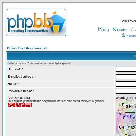
Bolo zaved
FAQ
Hľadať
Nastav
Obsah fóra hifi.slovanet.sk
Polia označené * sú povinné a musia byť vyplnené.
Užívateľ: *
E-mailová adresa: *
Heslo: *
Potvdenie hesla: *
Anti-Bot otazka:
Which green c
Tato otazka je nanestastie nevyhnutna na stazenie automatickych registracii.