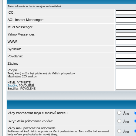
Tieto informácie budú verejne zobraziteľné.
ICQ:
AOL Instant Messenger:
MSN Messenger:
Yahoo Messenger:
WWW:
Bydlisko:
Povolanie:
Záujmy:
Podpis:
Text, ktorý môže byť pridávaný do Vašich príspevkov.
Maximálne 255 znakov.
HTML:
VYPNUTÉ
Značky
:
POVOLENÉ
Smajlíky:
POVOLENÉ
Vždy zobrazovať moju e-mailovú adresu:
Áno
Skryť Vašu prítomnosť vo fóre:
Áno
Vždy ma upozorniť na odpovede:
Pošle e-mail keď niekto odpovie na Vami poslanú tému. Toto môže byť zmenené
Áno
kedykoľvek pred odoslaním novéj témy.