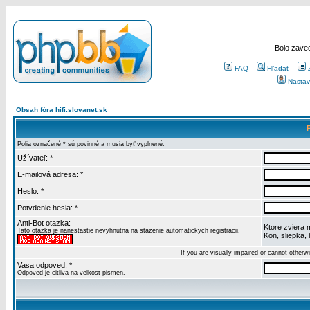
Bolo zaved
FAQ
Hľadať
Nastav
Obsah fóra hifi.slovanet.sk
Polia označené * sú povinné a musia byť vyplnené.
Užívateľ: *
E-mailová adresa: *
Heslo: *
Potvdenie hesla: *
Anti-Bot otazka:
Ktore zviera 
Tato otazka je nanestastie nevyhnutna na stazenie automatickych registracii.
Kon, sliepka,
If you are visually impaired or cannot other
Vasa odpoved: *
Odpoved je citliva na velkost pismen.