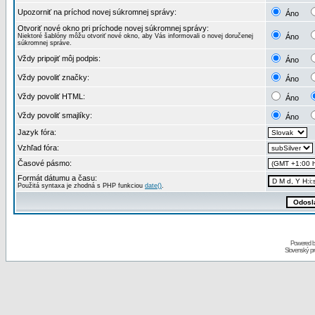
Upozorniť na príchod novej súkromnej správy:
Áno
Otvoriť nové okno pri príchode novej súkromnej správy:
Niektoré šablóny môžu otvoriť nové okno, aby Vás informovali o novej doručenej
Áno
súkromnej správe.
Vždy pripojiť môj podpis:
Áno
Vždy povoliť značky:
Áno
Vždy povoliť HTML:
Áno
Vždy povoliť smajlíky:
Áno
Jazyk fóra:
Vzhľad fóra:
Časové pásmo:
Formát dátumu a času:
Použitá syntaxa je zhodná s PHP funkciou
date()
.
Powered 
Slovenský p