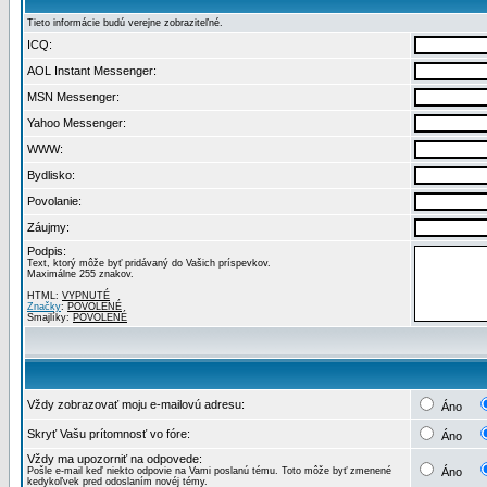
Tieto informácie budú verejne zobraziteľné.
ICQ:
AOL Instant Messenger:
MSN Messenger:
Yahoo Messenger:
WWW:
Bydlisko:
Povolanie:
Záujmy:
Podpis:
Text, ktorý môže byť pridávaný do Vašich príspevkov.
Maximálne 255 znakov.
HTML:
VYPNUTÉ
Značky
:
POVOLENÉ
Smajlíky:
POVOLENÉ
Vždy zobrazovať moju e-mailovú adresu:
Áno
Skryť Vašu prítomnosť vo fóre:
Áno
Vždy ma upozorniť na odpovede:
Pošle e-mail keď niekto odpovie na Vami poslanú tému. Toto môže byť zmenené
Áno
kedykoľvek pred odoslaním novéj témy.