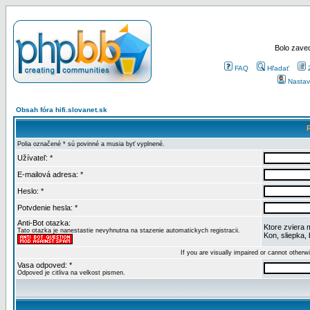
Bolo zaved
FAQ
Hľadať
Nastav
Obsah fóra hifi.slovanet.sk
Polia označené * sú povinné a musia byť vyplnené.
Užívateľ: *
E-mailová adresa: *
Heslo: *
Potvdenie hesla: *
Anti-Bot otazka:
Ktore zviera 
Tato otazka je nanestastie nevyhnutna na stazenie automatickych registracii.
Kon, sliepka,
If you are visually impaired or cannot other
Vasa odpoved: *
Odpoved je citliva na velkost pismen.