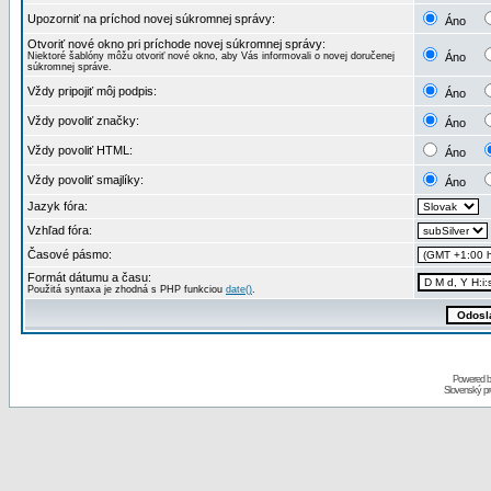
Upozorniť na príchod novej súkromnej správy:
Áno
Otvoriť nové okno pri príchode novej súkromnej správy:
Niektoré šablóny môžu otvoriť nové okno, aby Vás informovali o novej doručenej
Áno
súkromnej správe.
Vždy pripojiť môj podpis:
Áno
Vždy povoliť značky:
Áno
Vždy povoliť HTML:
Áno
Vždy povoliť smajlíky:
Áno
Jazyk fóra:
Vzhľad fóra:
Časové pásmo:
Formát dátumu a času:
Použitá syntaxa je zhodná s PHP funkciou
date()
.
Powered 
Slovenský p