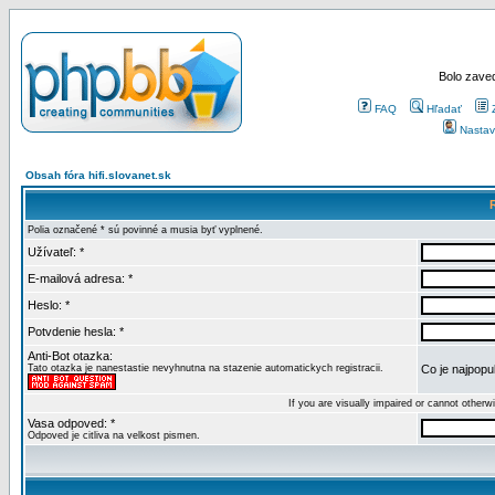
Bolo zaved
FAQ
Hľadať
Nastav
Obsah fóra hifi.slovanet.sk
Polia označené * sú povinné a musia byť vyplnené.
Užívateľ: *
E-mailová adresa: *
Heslo: *
Potvdenie hesla: *
Anti-Bot otazka:
Tato otazka je nanestastie nevyhnutna na stazenie automatickych registracii.
Co je najpopul
If you are visually impaired or cannot other
Vasa odpoved: *
Odpoved je citliva na velkost pismen.