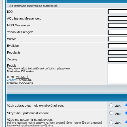
Tieto informácie budú verejne zobraziteľné.
ICQ:
AOL Instant Messenger:
MSN Messenger:
Yahoo Messenger:
WWW:
Bydlisko:
Povolanie:
Záujmy:
Podpis:
Text, ktorý môže byť pridávaný do Vašich príspevkov.
Maximálne 255 znakov.
HTML:
VYPNUTÉ
Značky
:
POVOLENÉ
Smajlíky:
POVOLENÉ
Vždy zobrazovať moju e-mailovú adresu:
Áno
Skryť Vašu prítomnosť vo fóre:
Áno
Vždy ma upozorniť na odpovede:
Pošle e-mail keď niekto odpovie na Vami poslanú tému. Toto môže byť zmenené
Áno
kedykoľvek pred odoslaním novéj témy.