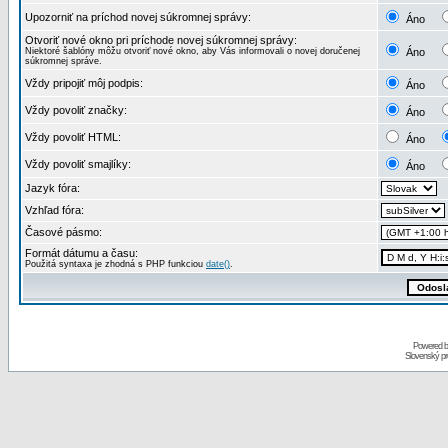
Upozorniť na príchod novej súkromnej správy:
Áno
Otvoriť nové okno pri príchode novej súkromnej správy:
Niektoré šablóny môžu otvoriť nové okno, aby Vás informovali o novej doručenej
Áno
súkromnej správe.
Vždy pripojiť môj podpis:
Áno
Vždy povoliť značky:
Áno
Vždy povoliť HTML:
Áno
Vždy povoliť smajlíky:
Áno
Jazyk fóra:
Vzhľad fóra:
Časové pásmo:
Formát dátumu a času:
Použitá syntaxa je zhodná s PHP funkciou
date()
.
Powered 
Slovenský p