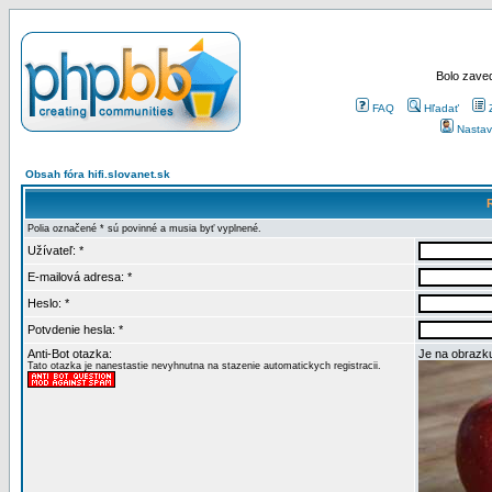
Bolo zaved
FAQ
Hľadať
Nastav
Obsah fóra hifi.slovanet.sk
Polia označené * sú povinné a musia byť vyplnené.
Užívateľ: *
E-mailová adresa: *
Heslo: *
Potvdenie hesla: *
Anti-Bot otazka:
Je na obrazku
Tato otazka je nanestastie nevyhnutna na stazenie automatickych registracii.