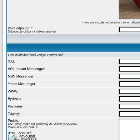
If you are visually impaired or cannot other
Vasa odpoved: *
Odpoved je citliva na velkost pismen.
Tieto informácie budú verejne zobraziteľné.
ICQ:
AOL Instant Messenger:
MSN Messenger:
Yahoo Messenger:
WWW:
Bydlisko:
Povolanie:
Záujmy:
Podpis:
Text, ktorý môže byť pridávaný do Vašich príspevkov.
Maximálne 255 znakov.
HTML:
VYPNUTÉ
Značky
:
POVOLENÉ
Smajlíky:
POVOLENÉ