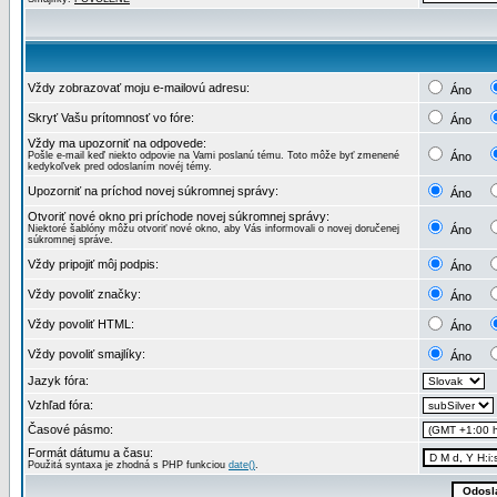
Vždy zobrazovať moju e-mailovú adresu:
Áno
Skryť Vašu prítomnosť vo fóre:
Áno
Vždy ma upozorniť na odpovede:
Pošle e-mail keď niekto odpovie na Vami poslanú tému. Toto môže byť zmenené
Áno
kedykoľvek pred odoslaním novéj témy.
Upozorniť na príchod novej súkromnej správy:
Áno
Otvoriť nové okno pri príchode novej súkromnej správy:
Niektoré šablóny môžu otvoriť nové okno, aby Vás informovali o novej doručenej
Áno
súkromnej správe.
Vždy pripojiť môj podpis:
Áno
Vždy povoliť značky:
Áno
Vždy povoliť HTML:
Áno
Vždy povoliť smajlíky:
Áno
Jazyk fóra:
Vzhľad fóra:
Časové pásmo:
Formát dátumu a času:
Použitá syntaxa je zhodná s PHP funkciou
date()
.