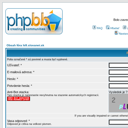
Bolo zaved
FAQ
Hľadať
Nastav
Obsah fóra hifi.slovanet.sk
Polia označené * sú povinné a musia byť vyplnené.
Užívateľ: *
E-mailová adresa: *
Heslo: *
Potvdenie hesla: *
Anti-Bot otazka:
Vysledok je ?
Tato otazka je nanestastie nevyhnutna na stazenie automatickych registracii.
If you are visually impaired or cannot other
Vasa odpoved: *
Odpoved je citliva na velkost pismen.