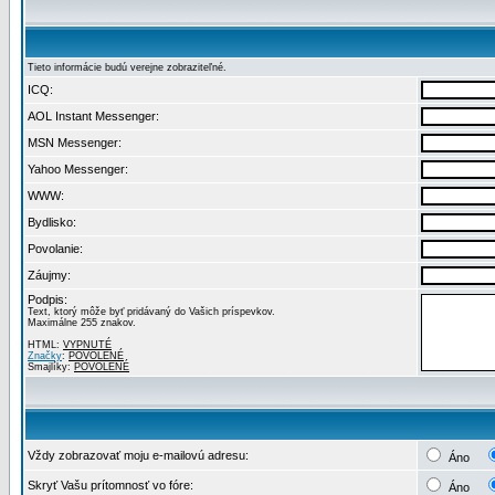
Tieto informácie budú verejne zobraziteľné.
ICQ:
AOL Instant Messenger:
MSN Messenger:
Yahoo Messenger:
WWW:
Bydlisko:
Povolanie:
Záujmy:
Podpis:
Text, ktorý môže byť pridávaný do Vašich príspevkov.
Maximálne 255 znakov.
HTML:
VYPNUTÉ
Značky
:
POVOLENÉ
Smajlíky:
POVOLENÉ
Vždy zobrazovať moju e-mailovú adresu:
Áno
Skryť Vašu prítomnosť vo fóre:
Áno