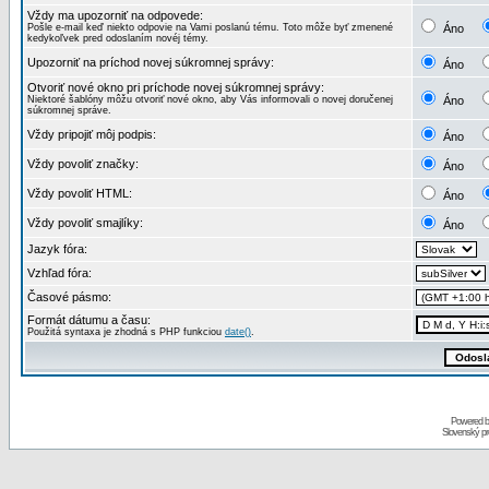
Vždy ma upozorniť na odpovede:
Pošle e-mail keď niekto odpovie na Vami poslanú tému. Toto môže byť zmenené
Áno
kedykoľvek pred odoslaním novéj témy.
Upozorniť na príchod novej súkromnej správy:
Áno
Otvoriť nové okno pri príchode novej súkromnej správy:
Niektoré šablóny môžu otvoriť nové okno, aby Vás informovali o novej doručenej
Áno
súkromnej správe.
Vždy pripojiť môj podpis:
Áno
Vždy povoliť značky:
Áno
Vždy povoliť HTML:
Áno
Vždy povoliť smajlíky:
Áno
Jazyk fóra:
Vzhľad fóra:
Časové pásmo:
Formát dátumu a času:
Použitá syntaxa je zhodná s PHP funkciou
date()
.
Powered 
Slovenský p