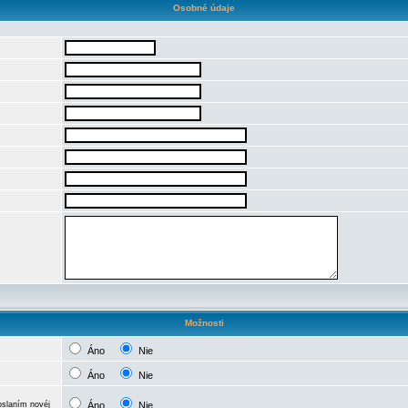
Osobné údaje
Možnosti
Áno
Nie
Áno
Nie
oslaním novéj
Áno
Nie