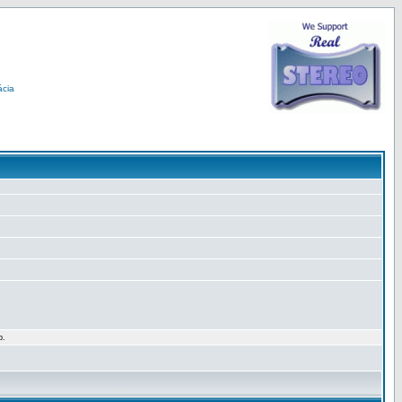
ácia
p.