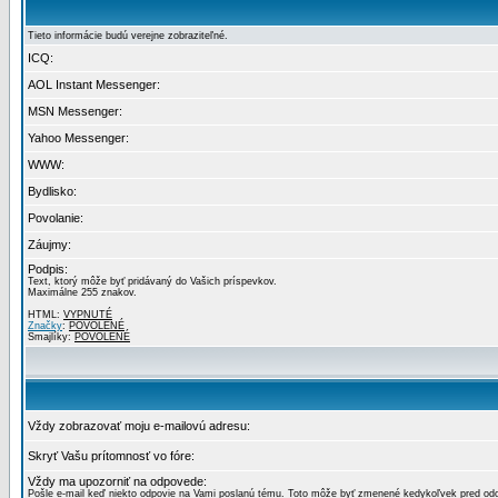
Tieto informácie budú verejne zobraziteľné.
ICQ:
AOL Instant Messenger:
MSN Messenger:
Yahoo Messenger:
WWW:
Bydlisko:
Povolanie:
Záujmy:
Podpis:
Text, ktorý môže byť pridávaný do Vašich príspevkov.
Maximálne 255 znakov.
HTML:
VYPNUTÉ
Značky
:
POVOLENÉ
Smajlíky:
POVOLENÉ
Vždy zobrazovať moju e-mailovú adresu:
Skryť Vašu prítomnosť vo fóre:
Vždy ma upozorniť na odpovede:
Pošle e-mail keď niekto odpovie na Vami poslanú tému. Toto môže byť zmenené kedykoľvek pred od