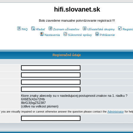
hifi.slovanet.sk
Bolo zavedene manualne potvrdzovanie registracii !!!
FAQ
Hľadať
Zoznam užívateľov
Užívateľské skupiny
Registr
Nastavenia
Súkromné správy
Prihlásenie
Registračné údaje
Ktore znaky abecedy su v nasledujucej postupnosti znakov na 1. riadku ?
6X6E5(42e72Hb
8b!G3(bgZ52387
(citlive na velkost pismen)
f you are visually impaired or cannot otherwise answer the question please contact the
Administrator
for hel