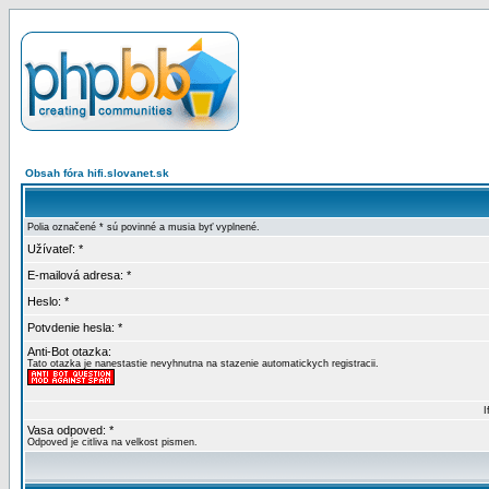
Obsah fóra hifi.slovanet.sk
Polia označené * sú povinné a musia byť vyplnené.
Užívateľ: *
E-mailová adresa: *
Heslo: *
Potvdenie hesla: *
Anti-Bot otazka:
Tato otazka je nanestastie nevyhnutna na stazenie automatickych registracii.
I
Vasa odpoved: *
Odpoved je citliva na velkost pismen.