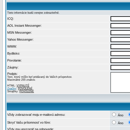
Tieto informácie budú verejne zobraziteľné.
ICQ:
AOL Instant Messenger:
MSN Messenger:
Yahoo Messenger:
WWW:
Bydlisko:
Povolanie:
Záujmy:
Podpis:
Text, ktorý môže byť pridávaný do Vašich príspevkov.
Maximálne 255 znakov.
HTML:
VYPNUTÉ
Značky
:
POVOLENÉ
Smajlíky:
POVOLENÉ
Vždy zobrazovať moju e-mailovú adresu:
Áno
Skryť Vašu prítomnosť vo fóre:
Áno
Vždy ma upozorniť na odpovede: