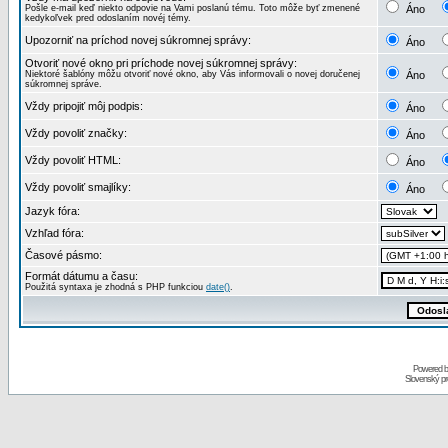
Pošle e-mail keď niekto odpovie na Vami poslanú tému. Toto môže byť zmenené
Áno
kedykoľvek pred odoslaním novéj témy.
Upozorniť na príchod novej súkromnej správy:
Áno
Otvoriť nové okno pri príchode novej súkromnej správy:
Niektoré šablóny môžu otvoriť nové okno, aby Vás informovali o novej doručenej
Áno
súkromnej správe.
Vždy pripojiť môj podpis:
Áno
Vždy povoliť značky:
Áno
Vždy povoliť HTML:
Áno
Vždy povoliť smajlíky:
Áno
Jazyk fóra:
Vzhľad fóra:
Časové pásmo:
Formát dátumu a času:
Použitá syntaxa je zhodná s PHP funkciou
date()
.
Powered 
Slovenský p