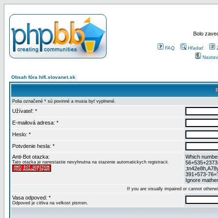
Bolo zaved
FAQ
Hľadať
Nastav
Obsah fóra hifi.slovanet.sk
Polia označené * sú povinné a musia byť vyplnené.
Užívateľ: *
E-mailová adresa: *
Heslo: *
Potvdenie hesla: *
Anti-Bot otazka:
Which numbers
Tato otazka je nanestastie nevyhnutna na stazenie automatickych registracii.
56+535+2373
;tn42e8h,A78
391+573-76=
Ignore mathem
If you are visually impaired or cannot other
Vasa odpoved: *
Odpoved je citliva na velkost pismen.