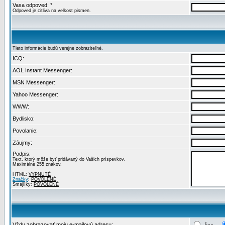
Vasa odpoved: *
Odpoved je citliva na velkost pismen.
Tieto informácie budú verejne zobraziteľné.
ICQ:
AOL Instant Messenger:
MSN Messenger:
Yahoo Messenger:
WWW:
Bydlisko:
Povolanie:
Záujmy:
Podpis:
Text, ktorý môže byť pridávaný do Vašich príspevkov.
Maximálne 255 znakov.
HTML:
VYPNUTÉ
Značky
:
POVOLENÉ
Smajlíky:
POVOLENÉ
Vždy zobrazovať moju e-mailovú adresu: