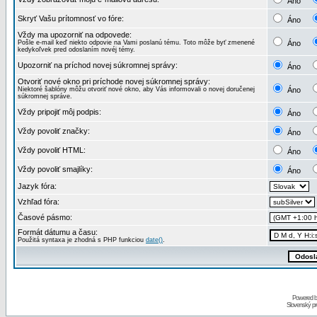
Áno
Skryť Vašu prítomnosť vo fóre:
Áno
Vždy ma upozorniť na odpovede:
Pošle e-mail keď niekto odpovie na Vami poslanú tému. Toto môže byť zmenené
Áno
kedykoľvek pred odoslaním novéj témy.
Upozorniť na príchod novej súkromnej správy:
Áno
Otvoriť nové okno pri príchode novej súkromnej správy:
Niektoré šablóny môžu otvoriť nové okno, aby Vás informovali o novej doručenej
Áno
súkromnej správe.
Vždy pripojiť môj podpis:
Áno
Vždy povoliť značky:
Áno
Vždy povoliť HTML:
Áno
Vždy povoliť smajlíky:
Áno
Jazyk fóra:
Vzhľad fóra:
Časové pásmo:
Formát dátumu a času:
Použitá syntaxa je zhodná s PHP funkciou
date()
.
Powered 
Slovenský p