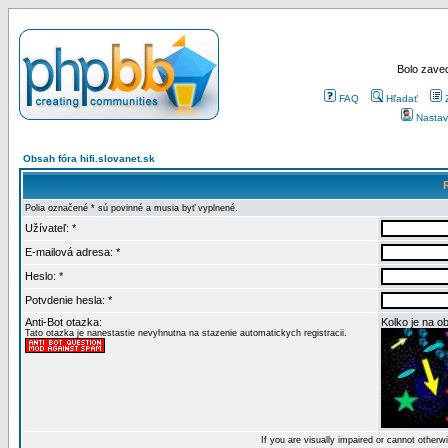
Bolo zaved
FAQ
Hľadať
Nastav
Obsah fóra hifi.slovanet.sk
Polia označené * sú povinné a musia byť vyplnené.
Užívateľ: *
E-mailová adresa: *
Heslo: *
Potvdenie hesla: *
Anti-Bot otazka:
Kolko je na o
Tato otazka je nanestastie nevyhnutna na stazenie automatickych registracii.
If you are visually impaired or cannot other