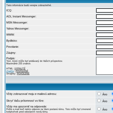
Tieto informácie budú verejne zobraziteľné.
ICQ:
AOL Instant Messenger:
MSN Messenger:
Yahoo Messenger:
WWW:
Bydlisko:
Povolanie:
Záujmy:
Podpis:
Text, ktorý môže byť pridávaný do Vašich príspevkov.
Maximálne 255 znakov.
HTML:
VYPNUTÉ
Značky
:
POVOLENÉ
Smajlíky:
POVOLENÉ
Vždy zobrazovať moju e-mailovú adresu:
Áno
Skryť Vašu prítomnosť vo fóre:
Áno
Vždy ma upozorniť na odpovede:
Pošle e-mail keď niekto odpovie na Vami poslanú tému. Toto môže byť zmenené
Áno
kedykoľvek pred odoslaním novéj témy.