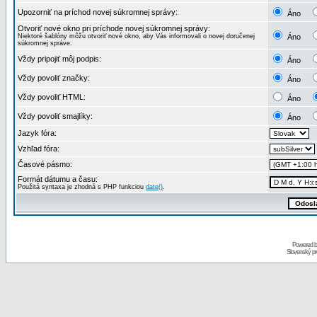
Upozorniť na príchod novej súkromnej správy:
Áno
Otvoriť nové okno pri príchode novej súkromnej správy:
Niektoré šablóny môžu otvoriť nové okno, aby Vás informovali o novej doručenej
Áno
súkromnej správe.
Vždy pripojiť môj podpis:
Áno
Vždy povoliť značky:
Áno
Vždy povoliť HTML:
Áno
Vždy povoliť smajlíky:
Áno
Jazyk fóra:
Vzhľad fóra:
Časové pásmo:
Formát dátumu a času:
Použitá syntaxa je zhodná s PHP funkciou
date()
.
Powered 
Slovenský p