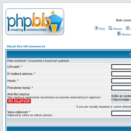
Bolo zaved
FAQ
Hľadať
Nastav
Obsah fóra hifi.slovanet.sk
Polia označené * sú povinné a musia byť vyplnené.
Užívateľ: *
E-mailová adresa: *
Heslo: *
Potvdenie hesla: *
Anti-Bot otazka:
Kolko je sede
Tato otazka je nanestastie nevyhnutna na stazenie automatickych registracii.
Odpovedajte 
If you are visually impaired or cannot other
Vasa odpoved: *
Odpoved je citliva na velkost pismen.