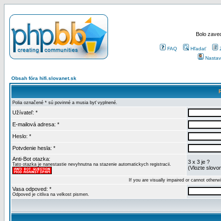
Bolo zaved
FAQ
Hľadať
Nastav
Obsah fóra hifi.slovanet.sk
Polia označené * sú povinné a musia byť vyplnené.
Užívateľ: *
E-mailová adresa: *
Heslo: *
Potvdenie hesla: *
Anti-Bot otazka:
3 x 3 je ?
Tato otazka je nanestastie nevyhnutna na stazenie automatickych registracii.
(Vlozte slovom
If you are visually impaired or cannot other
Vasa odpoved: *
Odpoved je citliva na velkost pismen.