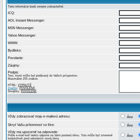
Tieto informácie budú verejne zobraziteľné.
ICQ:
AOL Instant Messenger:
MSN Messenger:
Yahoo Messenger:
WWW:
Bydlisko:
Povolanie:
Záujmy:
Podpis:
Text, ktorý môže byť pridávaný do Vašich príspevkov.
Maximálne 255 znakov.
HTML:
VYPNUTÉ
Značky
:
POVOLENÉ
Smajlíky:
POVOLENÉ
Vždy zobrazovať moju e-mailovú adresu:
Áno
Skryť Vašu prítomnosť vo fóre:
Áno
Vždy ma upozorniť na odpovede:
Pošle e-mail keď niekto odpovie na Vami poslanú tému. Toto môže byť zmenené
Áno
kedykoľvek pred odoslaním novéj témy.