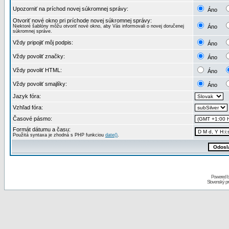
Upozorniť na príchod novej súkromnej správy:
Áno
Otvoriť nové okno pri príchode novej súkromnej správy:
Niektoré šablóny môžu otvoriť nové okno, aby Vás informovali o novej doručenej
Áno
súkromnej správe.
Vždy pripojiť môj podpis:
Áno
Vždy povoliť značky:
Áno
Vždy povoliť HTML:
Áno
Vždy povoliť smajlíky:
Áno
Jazyk fóra:
Vzhľad fóra:
Časové pásmo:
Formát dátumu a času:
Použitá syntaxa je zhodná s PHP funkciou
date()
.
Powered 
Slovenský p