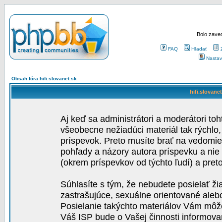
Bolo zaved
FAQ
Hľadať
Nastav
Obsah fóra hifi.slovanet.sk
hifi.slovane
Aj keď sa administrátori a moderátori toh
všeobecne nežiadúci materiál tak rýchlo
príspevok. Preto musíte brať na vedomie,
pohľady a názory autora príspevku a nie
(okrem príspevkov od týchto ľudí) a pre
Súhlasíte s tým, že nebudete posielať ži
zastrašujúce, sexuálne orientované aleb
Posielanie takýchto materiálov Vám môže 
Váš ISP bude o Vašej činnosti informova