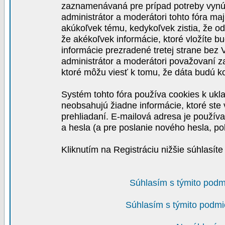
zaznamenávaná pre prípad potreby vynút
administrátor a moderátori tohto fóra maj
akúkoľvek tému, kedykoľvek zistia, že o
že akékoľvek informácie, ktoré vložíte b
informácie prezradené tretej strane be
administrátor a moderátori považovaní 
ktoré môžu viesť k tomu, že dáta budú 
Systém tohto fóra používa cookies k ukla
neobsahujú žiadne informácie, ktoré ste v
prehliadaní. E-mailová adresa je používa
a hesla (a pre poslanie nového hesla, po
Kliknutím na Registráciu nižšie súhlasít
Súhlasím s týmito podm
Súhlasím s týmito podmi