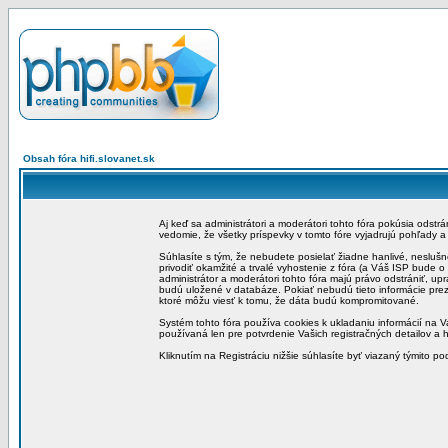
Obsah fóra hifi.slovanet.sk
Aj keď sa administrátori a moderátori tohto fóra pokúsia odstr
vedomie, že všetky príspevky v tomto fóre vyjadrujú pohľady 
Súhlasíte s tým, že nebudete posielať žiadne hanlivé, neslušn
privodiť okamžité a trvalé vyhostenie z fóra (a Váš ISP bude 
administrátor a moderátori tohto fóra majú právo odstrániť, up
budú uložené v databáze. Pokiať nebudú tieto informácie pre
ktoré môžu viesť k tomu, že dáta budú kompromitované.
Systém tohto fóra používa cookies k ukladaniu informácií na Va
používaná len pre potvrdenie Vašich registračných detailov a h
Kliknutím na Registráciu nižšie súhlasíte byť viazaný týmito p