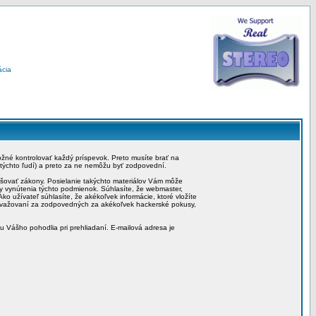
ácia
možné kontrolovať každý príspevok. Preto musíte brať na
 týchto ľudí) a preto za ne nemôžu byť zodpovední.
rušovať zákony. Posielanie takýchto materiálov Vám môže
by vynútenia týchto podmienok. Súhlasíte, že webmaster,
ko užívateľ súhlasíte, že akékoľvek informácie, ktoré vložíte
považovaní za zodpovedných za akékoľvek hackerské pokusy,
iu Vášho pohodlia pri prehliadaní. E-mailová adresa je