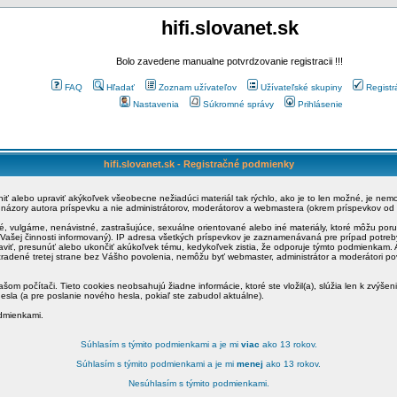
hifi.slovanet.sk
Bolo zavedene manualne potvrdzovanie registracii !!!
FAQ
Hľadať
Zoznam užívateľov
Užívateľské skupiny
Registr
Nastavenia
Súkromné správy
Prihlásenie
hifi.slovanet.sk - Registračné podmienky
ániť alebo upraviť akýkoľvek všeobecne nežiadúci materiál tak rýchlo, ako je to len možné, je ne
a názory autora príspevku a nie administrátorov, moderátorov a webmastera (okrem príspevkov od
é, vulgárne, nenávistné, zastrašujúce, sexuálne orientované alebo iné materiály, ktoré môžu po
o Vašej činnosti informovaný). IP adresa všetkých príspevkov je zaznamenávaná pre prípad potre
raviť, presunúť alebo ukončiť akúkoľvek tému, kedykoľvek zistia, že odporuje týmto podmienkam. A
zradené tretej strane bez Vášho povolenia, nemôžu byť webmaster, administrátor a moderátori 
šom počítači. Tieto cookies neobsahujú žiadne informácie, ktoré ste vložil(a), slúžia len k zvýšen
esla (a pre poslanie nového hesla, pokiaľ ste zabudol aktuálne).
odmienkami.
Súhlasím s týmito podmienkami a je mi
viac
ako 13 rokov.
Súhlasím s týmito podmienkami a je mi
menej
ako 13 rokov.
Nesúhlasím s týmito podmienkami.