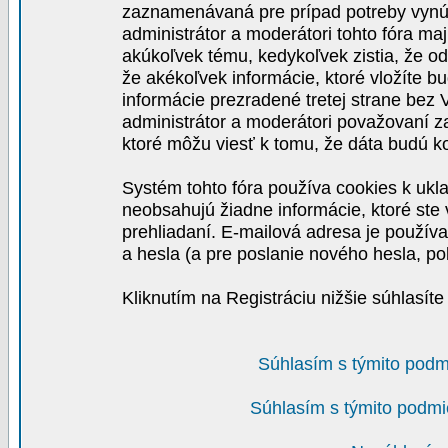
zaznamenávaná pre prípad potreby vynút
administrátor a moderátori tohto fóra maj
akúkoľvek tému, kedykoľvek zistia, že o
že akékoľvek informácie, ktoré vložíte b
informácie prezradené tretej strane be
administrátor a moderátori považovaní 
ktoré môžu viesť k tomu, že dáta budú 
Systém tohto fóra používa cookies k ukla
neobsahujú žiadne informácie, ktoré ste v
prehliadaní. E-mailová adresa je používa
a hesla (a pre poslanie nového hesla, po
Kliknutím na Registráciu nižšie súhlasít
Súhlasím s týmito podm
Súhlasím s týmito podmi