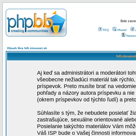
Bolo zaved
FAQ
Hľadať
Nastav
Obsah fóra hifi.slovanet.sk
hifi.slovane
Aj keď sa administrátori a moderátori toh
všeobecne nežiadúci materiál tak rýchlo
príspevok. Preto musíte brať na vedomie,
pohľady a názory autora príspevku a nie
(okrem príspevkov od týchto ľudí) a pre
Súhlasíte s tým, že nebudete posielať ži
zastrašujúce, sexuálne orientované aleb
Posielanie takýchto materiálov Vám môže 
Váš ISP bude o Vašej činnosti informova